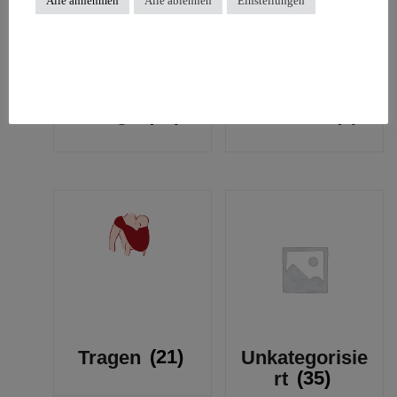
Alle annehmen
Alle ablehnen
Einstellungen
Pflege
(16)
Schlafen
(7)
Tragen
(21)
Unkategorisie
rt
(35)