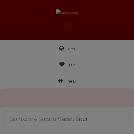
Skip
to
content
eco
fair
near
Start
/
Bücher & Geschenke
/
Bücher
/ Geburt