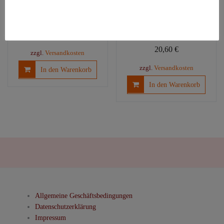
mit
Die
Hypnobirthing
selbstbestimmt
e Geburt
18,50
€
20,60
€
zzgl.
Versandkosten
zzgl.
Versandkosten
In den Warenkorb
In den Warenkorb
Allgemeine Geschäftsbedingungen
Datenschutzerklärung
Impressum