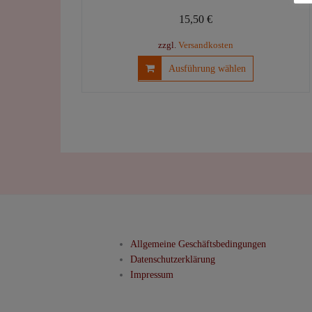
15,50
€
zzgl.
Versandkosten
Dieses
Ausführung wählen
Produkt
weist
mehrere
Varianten
auf.
Die
Optionen
können
auf
der
Produktseite
Allgemeine Geschäftsbedingungen
gewählt
Datenschutzerklärung
werden
Impressum