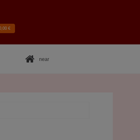
0,00
€
near