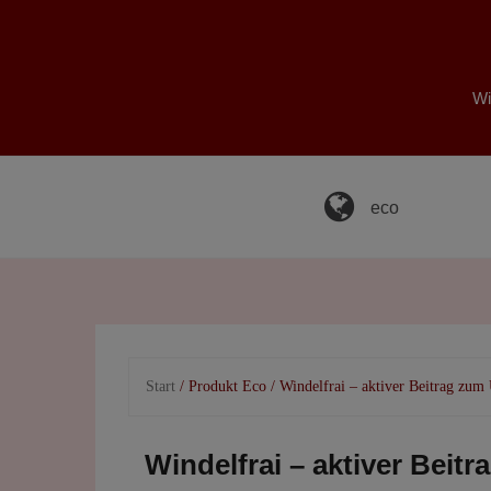
Skip
to
content
Wi
eco
Start
/ Produkt Eco / Windelfrai – aktiver Beitrag zum
Windelfrai – aktiver Beit