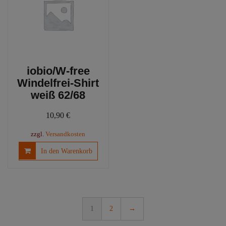
können
auf
der
Produktseite
gewählt
werden
iobio/W-free
Windelfrei-Shirt
weiß 62/68
10,90
€
zzgl.
Versandkosten
In den Warenkorb
1
2
→