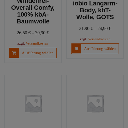
Windelfrei-
iobio Langarm-
Overall Comfy,
Body, kbT-
100% kbA-
Wolle, GOTS
Baumwolle
21,90
€
–
24,90
€
26,50
€
–
30,90
€
zzgl.
Versandkosten
zzgl.
Versandkosten
Diese
Ausführung wählen
Dieses
Produ
Ausführung wählen
Produkt
weist
weist
mehre
mehrere
Varia
Varianten
auf.
auf.
Die
Die
Optio
Optionen
könn
können
auf
auf
der
der
Produ
Produktseite
gewäh
gewählt
werd