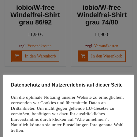
werden
iobio/W-free
iobio/W-free
Windelfrei-Shirt
Windelfrei-Shirt
grau 86/92
grau 74/80
11,90
€
11,90
€
zzgl.
Versandkosten
zzgl.
Versandkosten
In den Warenkorb
In den Warenkorb
Datenschutz und Nutzererlebnis auf dieser Seite
Um die optimale Nutzung unserer Website zu ermöglichen,
verwenden wir Cookies und übermitteln Daten an
Drittanbieter. Um nicht gegen geltende EU-Gesetze zu
verstoßen, benötigen wir dazu Ihr ausdrückliches
Einverständnis durch klicken auf "Alle annehmen".
Natürlich können sie unter Einstellungen Ihre genaue Wahl
treffen.