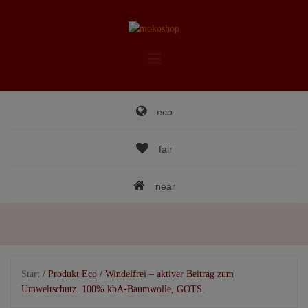
Skip
to
content
eco
fair
near
Start
/ Produkt Eco / Windelfrei – aktiver Beitrag zum
Umweltschutz. 100% kbA-Baumwolle, GOTS.