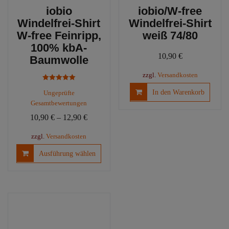
iobio
iobio/W-free
Windelfrei-Shirt
Windelfrei-Shirt
W-free Feinripp,
weiß 74/80
100% kbA-
10,90
€
Baumwolle
zzgl.
Versandkosten
Bewertet mit
In den Warenkorb
Ungeprüfte
5.00
von 5
Gesamtbewertungen
10,90
€
–
12,90
€
zzgl.
Versandkosten
Dieses
Ausführung wählen
Produkt
weist
mehrere
Varianten
auf.
Die
Optionen