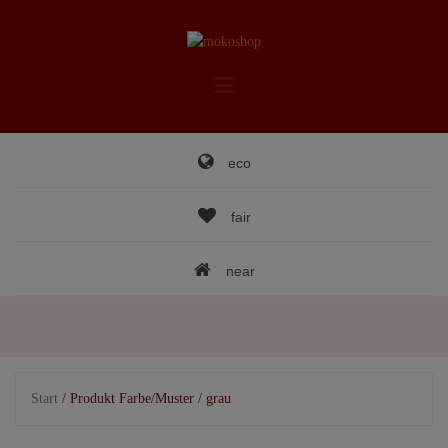
Skip
to
content
eco
fair
near
Start
/ Produkt Farbe/Muster / grau