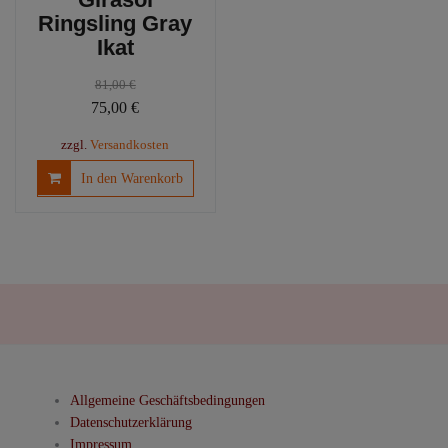
Ringsling Gray
Ikat
81,00
€
Ursprünglicher
Aktueller
75,00
€
Preis
Preis
zzgl.
Versandkosten
war:
ist:
In den Warenkorb
81,00 €
75,00 €.
Allgemeine Geschäftsbedingungen
Datenschutzerklärung
Impressum