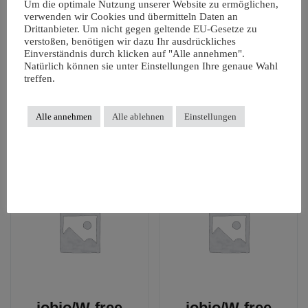
iobio/W-free
iobio/W-free
Um die optimale Nutzung unserer Website zu ermöglichen,
Windelfrei-Shirt
Windelfrei-Shirt
verwenden wir Cookies und übermitteln Daten an
Drittanbieter. Um nicht gegen geltende EU-Gesetze zu
grau 86/92
grau 74/80
verstoßen, benötigen wir dazu Ihr ausdrückliches
Einverständnis durch klicken auf "Alle annehmen".
11,90
€
11,90
€
Natürlich können sie unter Einstellungen Ihre genaue Wahl
treffen.
zzgl.
Versandkosten
zzgl.
Versandkosten
In den Warenkorb
In den Warenkorb
Alle annehmen
Alle ablehnen
Einstellungen
iobio/W-free
iobio/W-free