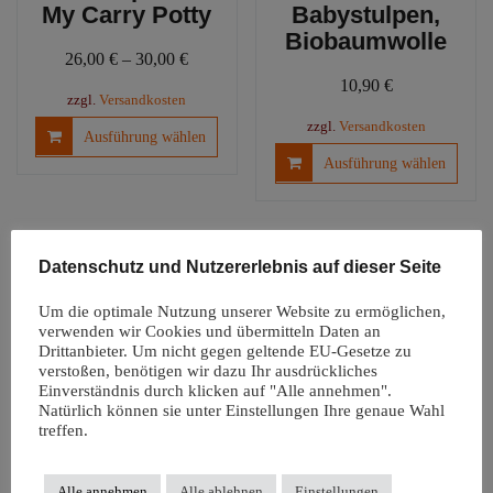
My Carry Potty
Babystulpen,
Biobaumwolle
26,00
€
–
30,00
€
10,90
€
zzgl.
Versandkosten
Dieses
zzgl.
Versandkosten
Ausführung wählen
Produkt
Diese
Ausführung wählen
weist
Produ
mehrere
weist
Varianten
mehre
auf.
Varia
Datenschutz und Nutzererlebnis auf dieser Seite
Die
auf.
Optionen
Die
Um die optimale Nutzung unserer Website zu ermöglichen,
können
Optio
verwenden wir Cookies und übermitteln Daten an
auf
könn
Drittanbieter. Um nicht gegen geltende EU-Gesetze zu
der
verstoßen, benötigen wir dazu Ihr ausdrückliches
auf
Einverständnis durch klicken auf "Alle annehmen".
Produktseite
der
Natürlich können sie unter Einstellungen Ihre genaue Wahl
Windelfreiunterl
gewählt
Produ
treffen.
age |
werden
gewäh
Autositzauflage
werd
Snappi
Alle annehmen
Alle ablehnen
Einstellungen