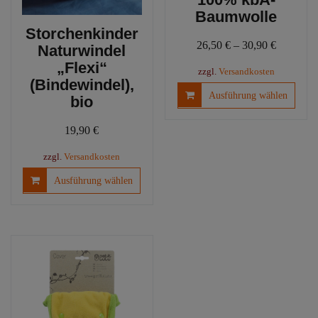
Baumwolle
Storchenkinder
26,50
€
–
30,90
€
Naturwindel
„Flexi“
zzgl.
Versandkosten
(Bindewindel),
Diese
Ausführung wählen
bio
Produ
weist
19,90
€
mehre
Varia
zzgl.
Versandkosten
auf.
Dieses
Ausführung wählen
Die
Produkt
Optio
weist
könn
mehrere
auf
Varianten
der
auf.
Produ
Die
gewäh
Optionen
werd
können
auf