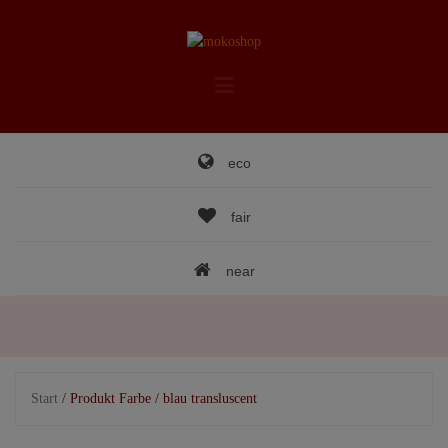
Skip
to
content
eco
fair
near
Start
/ Produkt Farbe / blau transluscent