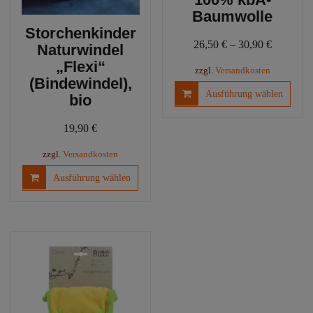
Baumwolle
Storchenkinder
26,50
€
–
30,90
€
Naturwindel
„Flexi“
zzgl.
Versandkosten
(Bindewindel),
Diese
Ausführung wählen
bio
Produ
weist
19,90
€
mehre
Varia
zzgl.
Versandkosten
auf.
Dieses
Ausführung wählen
Die
Produkt
Optio
weist
könn
mehrere
auf
Varianten
der
auf.
Produ
Die
gewäh
Optionen
werd
können
auf