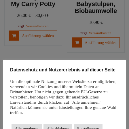
My Carry Potty
Babystulpen,
Biobaumwolle
26,00
€
–
30,00
€
10,90
€
zzgl.
Versandkosten
Dieses
zzgl.
Versandkosten
Ausführung wählen
Produkt
Diese
Ausführung wählen
weist
Produ
mehrere
weist
Varianten
mehre
auf.
Varia
Datenschutz und Nutzererlebnis auf dieser Seite
Die
auf.
Optionen
Die
Um die optimale Nutzung unserer Website zu ermöglichen,
können
Optio
verwenden wir Cookies und übermitteln Daten an
auf
könn
Drittanbieter. Um nicht gegen geltende EU-Gesetze zu
der
verstoßen, benötigen wir dazu Ihr ausdrückliches
auf
Einverständnis durch klicken auf "Alle annehmen".
Produktseite
der
Natürlich können sie unter Einstellungen Ihre genaue Wahl
Windelfreiunterl
gewählt
Produ
treffen.
age |
werden
gewäh
Autositzauflage
werd
Snappi
Alle annehmen
Alle ablehnen
Einstellungen