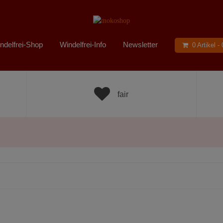
ndelfrei-Shop
Windelfrei-Info
Newsletter
0 Artikel -
fair