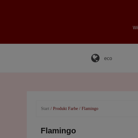
Skip
to
content
Wi
eco
Start
/ Produkt Farbe / Flamingo
Flamingo