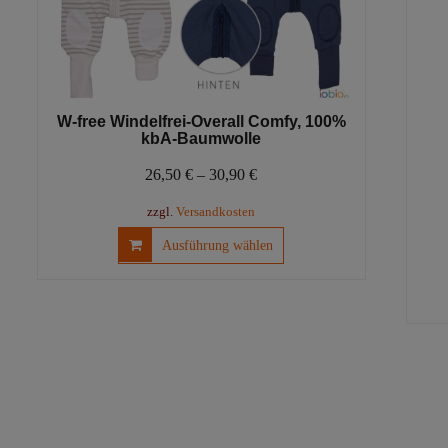
W-free Windelfrei-Overall Comfy, 100%
kbA-Baumwolle
26,50
€
–
30,90
€
zzgl.
Versandkosten
Dieses
Ausführung wählen
Produkt
weist
mehrere
Varianten
auf.
Die
Optionen
können
auf