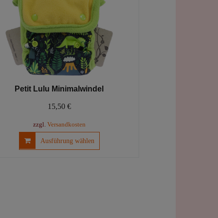
Produktseite
gewählt
werden
Petit Lulu Minimalwindel
15,50
€
zzgl.
Versandkosten
Dieses
Ausführung wählen
Produkt
weist
mehrere
Varianten
auf.
Die
Optionen