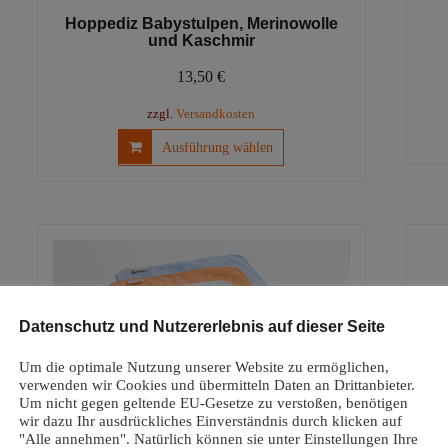
Hoppediz Babystulpen, Merinowolle
und Kaschmir
13,50
€
zzgl.
Versandkosten
Dieses
Ausführung wählen
Produkt
weist
mehrere
Varianten
auf.
Die
Optionen
können
Datenschutz und Nutzererlebnis auf dieser Seite
auf
der
Um die optimale Nutzung unserer Website zu ermöglichen,
Produktseite
verwenden wir Cookies und übermitteln Daten an Drittanbieter.
Um nicht gegen geltende EU-Gesetze zu verstoßen, benötigen
gewählt
wir dazu Ihr ausdrückliches Einverständnis durch klicken auf
werden
"Alle annehmen". Natürlich können sie unter Einstellungen Ihre