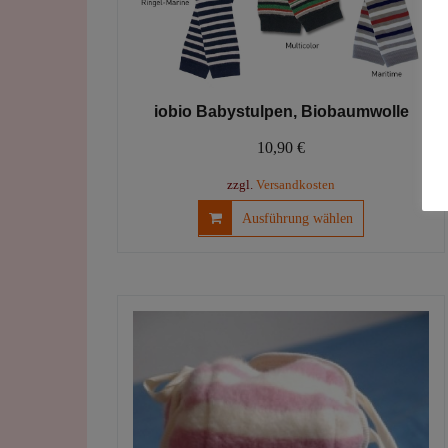
iobio Babystulpen, Biobaumwolle
10,90
€
zzgl.
Versandkosten
Dieses
Ausführung wählen
Produkt
weist
mehrere
Varianten
auf.
Die
Optionen
können
auf
der