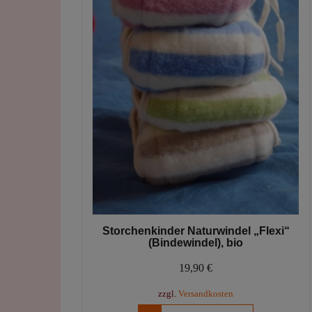
Produktseite
gewählt
werden
Storchenkinder Naturwindel „Flexi“
(Bindewindel), bio
19,90
€
zzgl.
Versandkosten
Dieses