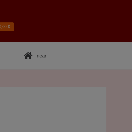
0,00
€
near