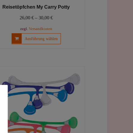
Reisetöpfchen My Carry Potty
26,00
€
–
30,00
€
zzgl.
Versandkosten
Dieses
Ausführung wählen
Produkt
weist
mehrere
Varianten
auf.
Die
Optionen
können
auf
der
Produktseite
gewählt
werden