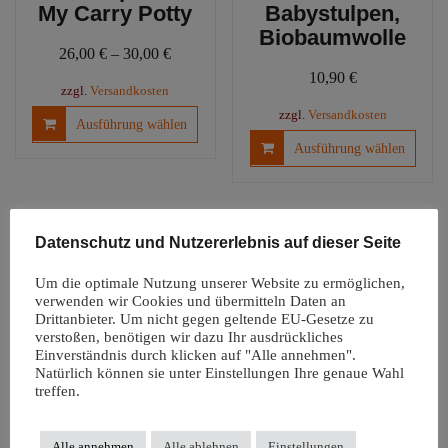
My Carry Potty
Babystulpen,
Biobaumwolle
26,00
€
–
30,00
€
10,90
€
zzgl.
Versandkosten
Dieses
zzgl.
Versandkosten
Ausführung wählen
Produkt
Diese
Ausführung wählen
weist
Produ
mehrere
weist
Varianten
mehre
auf.
Varia
Datenschutz und Nutzererlebnis auf dieser Seite
Die
auf.
Optionen
Die
Um die optimale Nutzung unserer Website zu ermöglichen,
können
Optio
verwenden wir Cookies und übermitteln Daten an
auf
könn
Drittanbieter. Um nicht gegen geltende EU-Gesetze zu
der
verstoßen, benötigen wir dazu Ihr ausdrückliches
auf
Einverständnis durch klicken auf "Alle annehmen".
Produktseite
der
Natürlich können sie unter Einstellungen Ihre genaue Wahl
Windelfreiunterl
gewählt
Produ
treffen.
age |
werden
gewäh
Autositzauflage
werd
Snappi
Alle annehmen
Alle ablehnen
Einstellungen