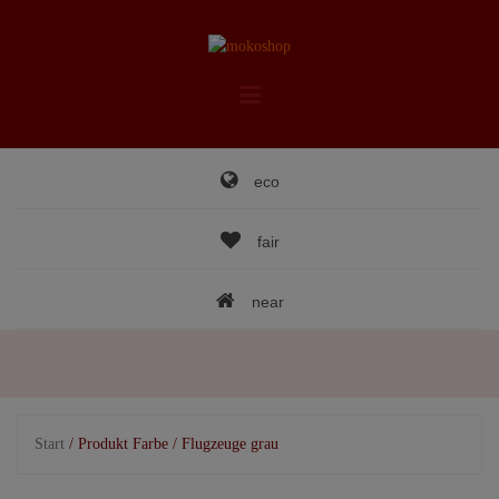
Skip
to
content
eco
fair
near
Start
/ Produkt Farbe / Flugzeuge grau