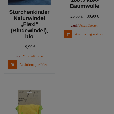
Baumwolle
Storchenkinder
26,50
€
–
30,90
€
Naturwindel
„Flexi“
zzgl.
Versandkosten
(Bindewindel),
Diese
Ausführung wählen
bio
Produ
weist
19,90
€
mehre
Varia
zzgl.
Versandkosten
auf.
Dieses
Ausführung wählen
Die
Produkt
Optio
weist
könn
mehrere
auf
Varianten
der
auf.
Produ
Die
gewäh
Optionen
werd
können
auf