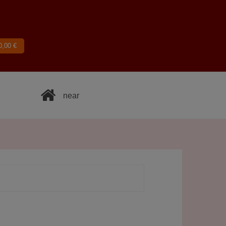
0,00
€
near