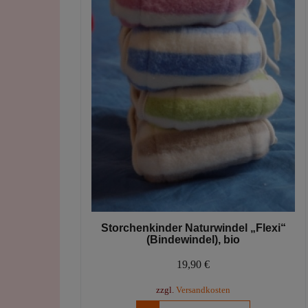
Produktseite
gewählt
werden
Storchenkinder Naturwindel „Flexi“
(Bindewindel), bio
19,90
€
zzgl.
Versandkosten
Dieses