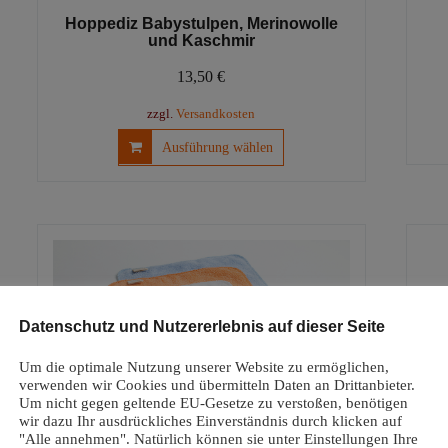
Hoppediz Babystulpen, Merinowolle
und Kaschmir
13,50
€
zzgl.
Versandkosten
Dieses
Ausführung wählen
Produkt
weist
mehrere
Varianten
auf.
Die
Optionen
können
Datenschutz und Nutzererlebnis auf dieser Seite
auf
der
Um die optimale Nutzung unserer Website zu ermöglichen,
Produktseite
verwenden wir Cookies und übermitteln Daten an Drittanbieter.
Um nicht gegen geltende EU-Gesetze zu verstoßen, benötigen
gewählt
wir dazu Ihr ausdrückliches Einverständnis durch klicken auf
werden
"Alle annehmen". Natürlich können sie unter Einstellungen Ihre