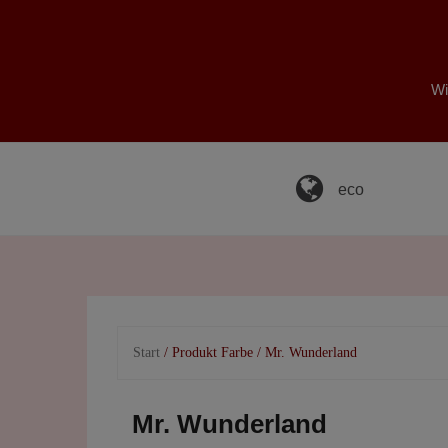
Skip
to
content
Wi
eco
Start
/ Produkt Farbe / Mr. Wunderland
Mr. Wunderland