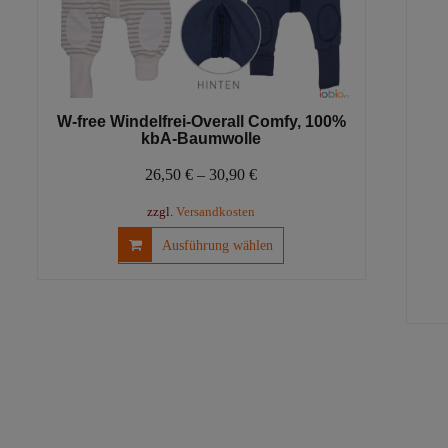
W-free Windelfrei-Overall Comfy, 100%
kbA-Baumwolle
26,50
€
–
30,90
€
zzgl.
Versandkosten
Dieses
Ausführung wählen
Produkt
weist
mehrere
Varianten
auf.
Die
Optionen
können
auf