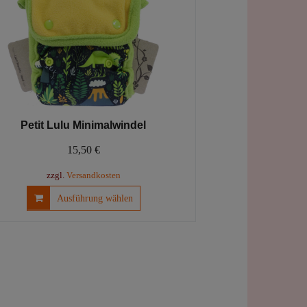
Produktseite
gewählt
werden
Petit Lulu Minimalwindel
15,50
€
zzgl.
Versandkosten
Dieses
Ausführung wählen
Produkt
weist
mehrere
Varianten
auf.
Die
Optionen