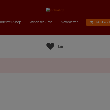
ndelfrei-Shop
Windelfrei-Info
Newsletter
0 Artikel -
fair