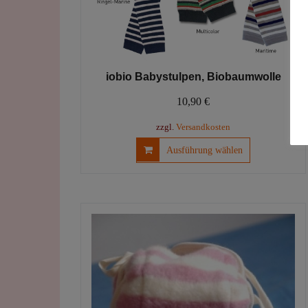
iobio Babystulpen, Biobaumwolle
10,90
€
zzgl.
Versandkosten
Dieses
Ausführung wählen
Produkt
weist
mehrere
Varianten
auf.
Die
Optionen
können
auf
der