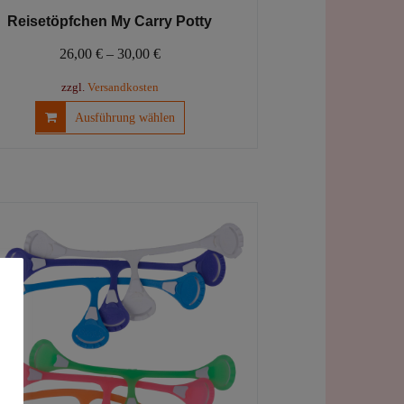
Reisetöpfchen My Carry Potty
26,00
€
–
30,00
€
zzgl.
Versandkosten
Dieses
Ausführung wählen
Produkt
weist
mehrere
Varianten
auf.
Die
Optionen
können
auf
der
Produktseite
gewählt
werden