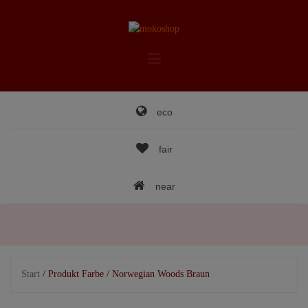
Skip
to
content
eco
fair
near
Start
/ Produkt Farbe / Norwegian Woods Braun