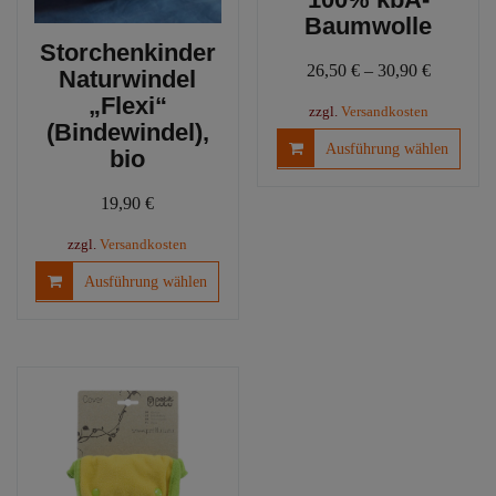
Baumwolle
Storchenkinder
26,50
€
–
30,90
€
Naturwindel
„Flexi“
zzgl.
Versandkosten
(Bindewindel),
Diese
Ausführung wählen
bio
Produ
weist
19,90
€
mehre
Varia
zzgl.
Versandkosten
auf.
Dieses
Ausführung wählen
Die
Produkt
Optio
weist
könn
mehrere
auf
Varianten
der
auf.
Produ
Die
gewäh
Optionen
werd
können
auf