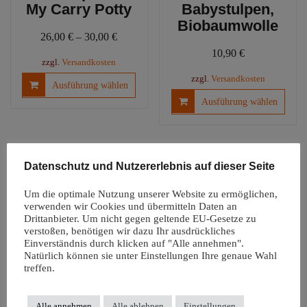
My Carry Potty
Babystulpen,
Biobaumwolle
26,00
€
–
30,00
€
10,90
€
zzgl.
Versandkosten
Dieses
zzgl.
Versandkosten
Ausführung wählen
Produkt
Diese
Ausführung wählen
weist
Produ
mehrere
weist
Varianten
mehre
auf.
Varia
Datenschutz und Nutzererlebnis auf dieser Seite
Die
auf.
Optionen
Die
Um die optimale Nutzung unserer Website zu ermöglichen,
können
Optio
verwenden wir Cookies und übermitteln Daten an
auf
könn
Drittanbieter. Um nicht gegen geltende EU-Gesetze zu
der
verstoßen, benötigen wir dazu Ihr ausdrückliches
auf
Einverständnis durch klicken auf "Alle annehmen".
Produktseite
der
Natürlich können sie unter Einstellungen Ihre genaue Wahl
Windelfreiunterl
gewählt
Produ
treffen.
age |
werden
gewäh
Autositzauflage
werd
Snappi
Alle annehmen
Alle ablehnen
Einstellungen