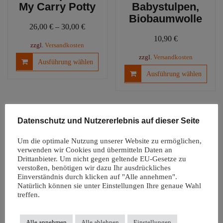
My Carry Potty
Babystulpen,
Biobaumwolle
26,00
€
–
30,00
€
10,90
€
zzgl.
Versandkosten
Dieses
zzgl.
Versandkosten
Ausführung wählen
Produkt
Diese
Ausführung wählen
weist
Produ
mehrere
weist
Varianten
mehre
auf.
Varia
Datenschutz und Nutzererlebnis auf dieser Seite
Die
auf.
Optionen
Die
Um die optimale Nutzung unserer Website zu ermöglichen,
können
Optio
verwenden wir Cookies und übermitteln Daten an
auf
könn
Drittanbieter. Um nicht gegen geltende EU-Gesetze zu
der
verstoßen, benötigen wir dazu Ihr ausdrückliches
auf
Einverständnis durch klicken auf "Alle annehmen".
Produktseite
der
Natürlich können sie unter Einstellungen Ihre genaue Wahl
Windelfreiunterl
gewählt
Produ
treffen.
age |
werden
gewäh
Autositzauflage
werd
Snappi
Alle annehmen
Alle ablehnen
Einstellungen