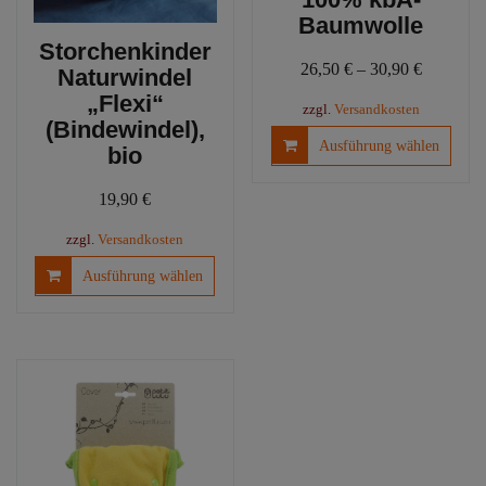
Baumwolle
Storchenkinder
26,50
€
–
30,90
€
Naturwindel
„Flexi“
zzgl.
Versandkosten
(Bindewindel),
Diese
Ausführung wählen
bio
Produ
weist
19,90
€
mehre
Varia
zzgl.
Versandkosten
auf.
Dieses
Ausführung wählen
Die
Produkt
Optio
weist
könn
mehrere
auf
Varianten
der
auf.
Produ
Die
gewäh
Optionen
werd
können
auf