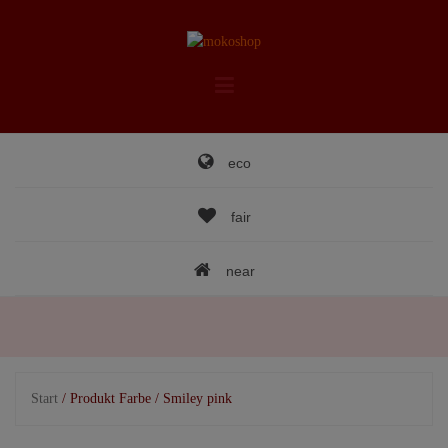
Skip
to
content
eco
fair
near
Start
/ Produkt Farbe / Smiley pink