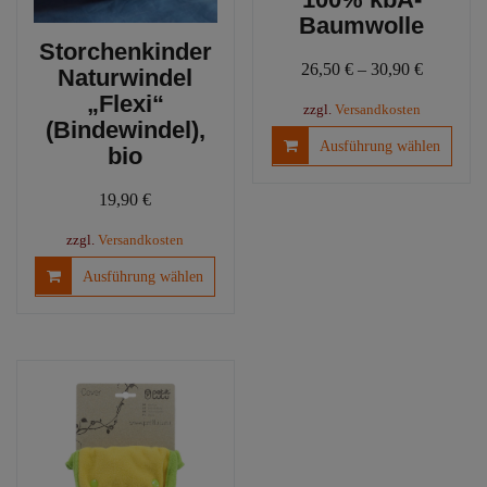
Baumwolle
Storchenkinder
26,50
€
–
30,90
€
Naturwindel
„Flexi“
zzgl.
Versandkosten
(Bindewindel),
Diese
Ausführung wählen
bio
Produ
weist
19,90
€
mehre
Varia
zzgl.
Versandkosten
auf.
Dieses
Ausführung wählen
Die
Produkt
Optio
weist
könn
mehrere
auf
Varianten
der
auf.
Produ
Die
gewäh
Optionen
werd
können
auf