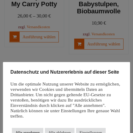
My Carry Potty
Babystulpen,
Biobaumwolle
26,00
€
–
30,00
€
10,90
€
zzgl.
Versandkosten
Dieses
zzgl.
Versandkosten
Ausführung wählen
Produkt
Diese
Ausführung wählen
weist
Produ
mehrere
weist
Varianten
mehre
auf.
Varia
Datenschutz und Nutzererlebnis auf dieser Seite
Die
auf.
Optionen
Die
Um die optimale Nutzung unserer Website zu ermöglichen,
können
Optio
verwenden wir Cookies und übermitteln Daten an
auf
könn
Drittanbieter. Um nicht gegen geltende EU-Gesetze zu
der
verstoßen, benötigen wir dazu Ihr ausdrückliches
auf
Einverständnis durch klicken auf "Alle annehmen".
Produktseite
der
Natürlich können sie unter Einstellungen Ihre genaue Wahl
Windelfreiunterl
gewählt
Produ
treffen.
age |
werden
gewäh
Autositzauflage
werd
Snappi
Alle annehmen
Alle ablehnen
Einstellungen