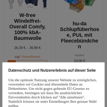
der
Produ
W-free
gewäh
Windelfrei-
werd
hu-da
Overall Comfy,
Schlupfüberhos
100% kbA-
e, PUL mit
Baumwolle
Fleecebündche
n
26,50
€
–
30,90
€
14,90
€
zzgl.
Versandkosten
Ursprünglicher
Aktueller
10,00
€
Dieses
Ausführung wählen
Preis
Preis
Produkt
zzgl.
Versandkosten
Datenschutz und Nutzererlebnis auf dieser Seite
war:
ist:
weist
Diese
Ausführung wählen
14,90 €
10,00 €.
mehrere
Um die optimale Nutzung unserer Website zu ermöglichen,
Produ
Varianten
verwenden wir Cookies und übermitteln Daten an
weist
Drittanbieter. Um nicht gegen geltende EU-Gesetze zu
auf.
mehre
verstoßen, benötigen wir dazu Ihr ausdrückliches
Die
Varia
Einverständnis durch klicken auf "Alle annehmen".
Optionen
Angebot!
Natürlich können sie unter Einstellungen Ihre genaue Wahl
auf.
können
treffen.