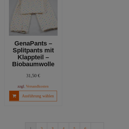
Optio
können
könn
auf
auf
der
der
Produktseite
Produ
gewählt
gewäh
werden
werd
GenaPants –
Splitpants mit
Klappteil –
Biobaumwolle
31,50
€
zzgl.
Versandkosten
Dieses
Ausführung wählen
Produkt
weist
mehrere
Varianten
auf.
1
2
3
4
5
6
→