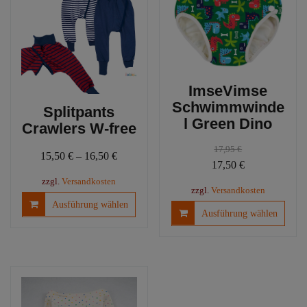
Optionen
Optio
können
könn
auf
auf
der
der
Produktseite
Produ
gewählt
ImseVimse
gewäh
werden
Schwimmwinde
werd
Splitpants
l Green Dino
Crawlers W-free
17,95
€
15,50
€
–
16,50
€
Ursprünglicher
Aktueller
17,50
€
Preis
Preis
zzgl.
Versandkosten
zzgl.
Versandkosten
war:
ist:
Dieses
Ausführung wählen
Diese
Ausführung wählen
Produkt
17,95 €
17,50 €.
Produ
weist
weist
mehrere
mehre
Varianten
Varia
auf.
auf.
Die
Die
Optionen