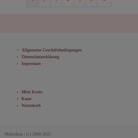
Die
Optionen
können
auf
der
Produktseite
gewählt
Allgemeine Geschäftsbedingungen
werden
Datenschutzerklärung
Impressum
Mein Konto
Kasse
Warenkorb
Mokoshop
|
(c) 2006-2025