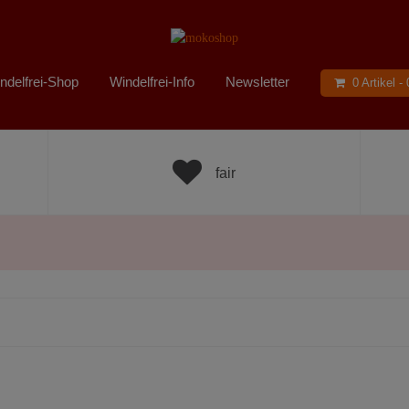
ndelfrei-Shop
Windelfrei-Info
Newsletter
0 Artikel -
fair