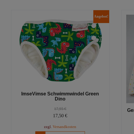
Varianten
auf.
Angebot!
Die
Optionen
können
auf
der
Produktseite
gewählt
werden
ImseVimse Schwimmwindel Green
Dino
17,95
€
Ge
Ursprünglicher
Aktueller
17,50
€
Preis
Preis
zzgl.
Versandkosten
war:
ist: