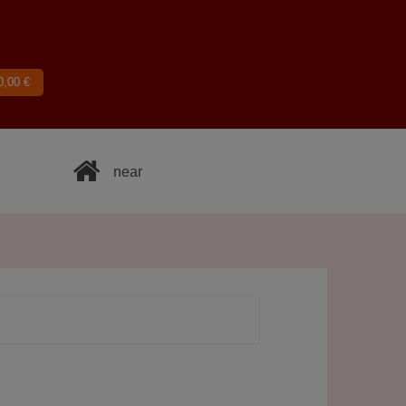
0,00
€
near