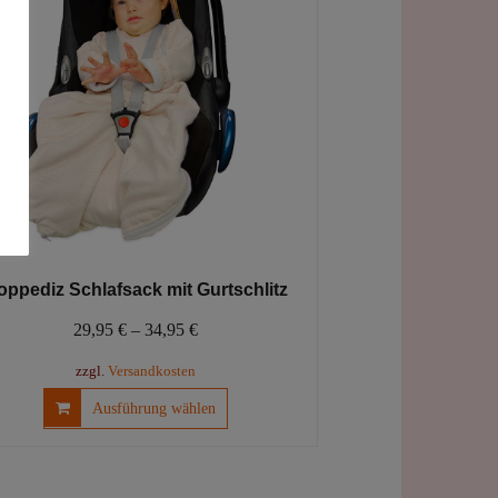
oppediz Schlafsack mit Gurtschlitz
29,95
€
–
34,95
€
zzgl.
Versandkosten
Dieses
Ausführung wählen
Produkt
weist
mehrere
Varianten