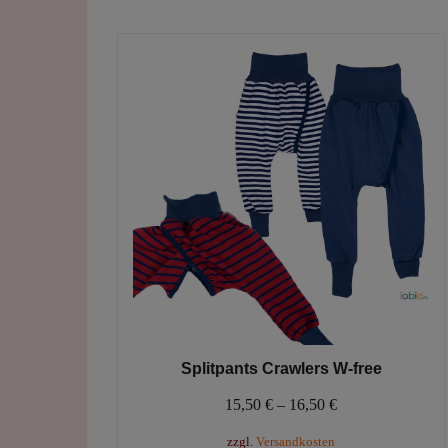
mehrere
Varianten
auf.
Die
Optionen
können
auf
der
Produktseite
gewählt
werden
Splitpants Crawlers W-free
15,50
€
–
16,50
€
zzgl.
Versandkosten