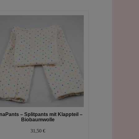
auf.
Die
Optionen
können
auf
der
Produktseite
gewählt
werden
naPants – Splitpants mit Klappteil –
Biobaumwolle
31,50
€