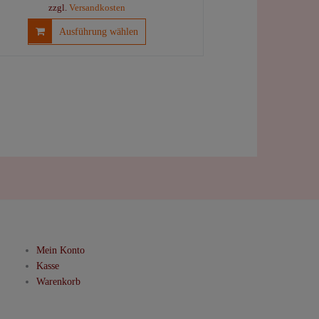
zzgl.
Versandkosten
Dieses
Ausführung wählen
Produkt
weist
mehrere
Varianten
auf.
Die
Optionen
können
auf
der
Produktseite
gewählt
werden
Mein Konto
Kasse
Warenkorb