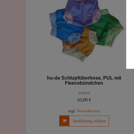
hu-da Schlupfüberhose, PUL mit
Fleecebündchen
14,90
€
Ursprünglicher
Aktueller
10,00
€
Preis
Preis
zzgl.
Versandkosten
war:
ist:
Dieses
Ausführung wählen
14,90 €
10,00 €.
Produkt
weist