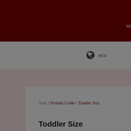
Skip
to
content
Wi
eco
Start
/ Produkt Größe / Toddler Size
Toddler Size