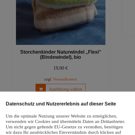
Storchenkinder Naturwindel „Flexi“
(Bindewindel), bio
19,90
€
zzgl.
Versandkosten
Dieses
Ausführung wählen
Produkt
weist
Datenschutz und Nutzererlebnis auf dieser Seite
mehrere
Varianten
Um die optimale Nutzung unserer Website zu ermöglichen,
Angebot!
auf.
verwenden wir Cookies und übermitteln Daten an Drittanbieter.
Die
Um nicht gegen geltende EU-Gesetze zu verstoßen, benötigen
wir dazu Ihr ausdrückliches Einverständnis durch klicken auf
Optionen