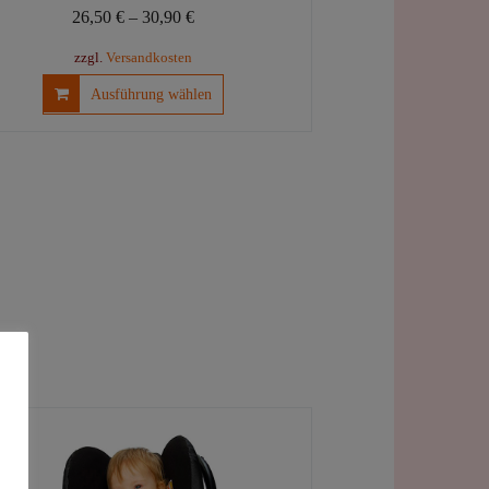
26,50
€
–
30,90
€
zzgl.
Versandkosten
Dieses
Ausführung wählen
Produkt
weist
mehrere
Varianten
auf.
Die
Optionen
können
auf
der
Produktseite
gewählt
werden