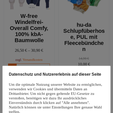
der
Produ
W-free
gewäh
Windelfrei-
werd
hu-da
Overall Comfy,
Schlupfüberhos
100% kbA-
e, PUL mit
Baumwolle
Fleecebündche
n
26,50
€
–
30,90
€
14,90
€
zzgl.
Versandkosten
Ursprünglicher
Aktueller
10,00
€
Dieses
Ausführung wählen
Preis
Preis
Produkt
zzgl.
Versandkosten
Datenschutz und Nutzererlebnis auf dieser Seite
war:
ist:
weist
Diese
Ausführung wählen
14,90 €
10,00 €.
mehrere
Um die optimale Nutzung unserer Website zu ermöglichen,
Produ
Varianten
verwenden wir Cookies und übermitteln Daten an
weist
Drittanbieter. Um nicht gegen geltende EU-Gesetze zu
auf.
mehre
verstoßen, benötigen wir dazu Ihr ausdrückliches
Die
Varia
Einverständnis durch klicken auf "Alle annehmen".
Optionen
Angebot!
Natürlich können sie unter Einstellungen Ihre genaue Wahl
auf.
können
treffen.