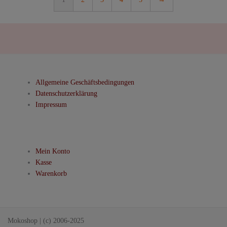
Die
Optionen
können
auf
der
Produktseite
gewählt
Allgemeine Geschäftsbedingungen
werden
Datenschutzerklärung
Impressum
Mein Konto
Kasse
Warenkorb
Mokoshop
|
(c) 2006-2025