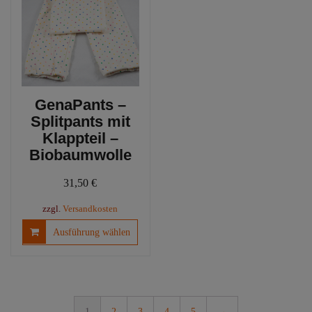
Optio
können
könn
auf
auf
der
der
Produktseite
Produ
gewählt
gewäh
werden
werd
GenaPants –
Splitpants mit
Klappteil –
Biobaumwolle
31,50
€
zzgl.
Versandkosten
Dieses
Ausführung wählen
Produkt
weist
mehrere
Varianten
auf.
1
2
3
4
5
→