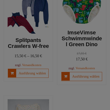
Optionen
Optio
können
könn
auf
auf
der
der
Produktseite
Produ
gewählt
ImseVimse
gewäh
werden
Schwimmwinde
werd
Splitpants
l Green Dino
Crawlers W-free
17,95
€
15,50
€
–
16,50
€
Ursprünglicher
Aktueller
17,50
€
Preis
Preis
zzgl.
Versandkosten
zzgl.
Versandkosten
war:
ist:
Dieses
Ausführung wählen
Diese
Ausführung wählen
Produkt
17,95 €
17,50 €.
Produ
weist
weist
mehrere
mehre
Varianten
Varia
auf.
auf.
Die
Die
Optionen