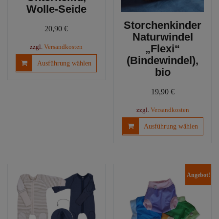
Wolle-Seide
Storchenkinder
20,90
€
Naturwindel
„Flexi“
zzgl.
Versandkosten
(Bindewindel),
Dieses
Ausführung wählen
Produkt
bio
weist
mehrere
19,90
€
Varianten
zzgl.
Versandkosten
auf.
Diese
Die
Ausführung wählen
Produ
Optionen
weist
können
mehre
auf
Varia
der
Angebot!
auf.
Produktseite
Die
gewählt
Optio
werden
könn
auf