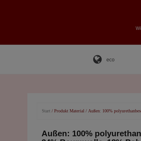
Skip
to
content
Wi
eco
Start
/ Produkt Material / Außen: 100% polyurethanbe
Außen: 100% polyurethan