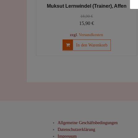
Muksut Lernwindel (Trainer), Affen
18,90
€
Ursprünglicher
Aktueller
15,90
€
Preis
Preis
zzgl.
Versandkosten
war:
ist:
In den Warenkorb
18,90 €
15,90 €.
Allgemeine Geschäftsbedingungen
Datenschutzerklärung
Impressum