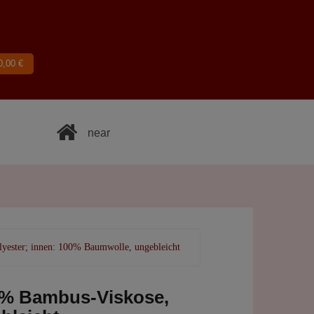
0,00
€
near
yester; innen: 100% Baumwolle, ungebleicht
48% Bambus-Viskose,