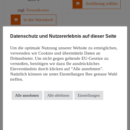
Diese
Ausführung wählen
Produ
zzgl.
Versandkosten
weist
In den Warenkorb
mehre
Varia
auf.
Datenschutz und Nutzererlebnis auf dieser Seite
Die
Optio
Um die optimale Nutzung unserer Website zu ermöglichen,
könn
verwenden wir Cookies und übermitteln Daten an
Drittanbieter. Um nicht gegen geltende EU-Gesetze zu
auf
verstoßen, benötigen wir dazu Ihr ausdrückliches
der
Einverständnis durch klicken auf "Alle annehmen".
Produ
Natürlich können sie unter Einstellungen Ihre genaue Wahl
gewäh
treffen.
werd
Universal-
Töpfchenbezug
Alle annehmen
Alle ablehnen
Einstellungen
China Töpfchen
3,60
€
blau
zzgl.
Versandkosten
9,00
€
In den Warenkorb