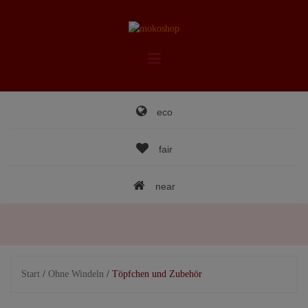
Skip
to
content
eco
fair
near
Start
/
Ohne Windeln
/ Töpfchen und Zubehör