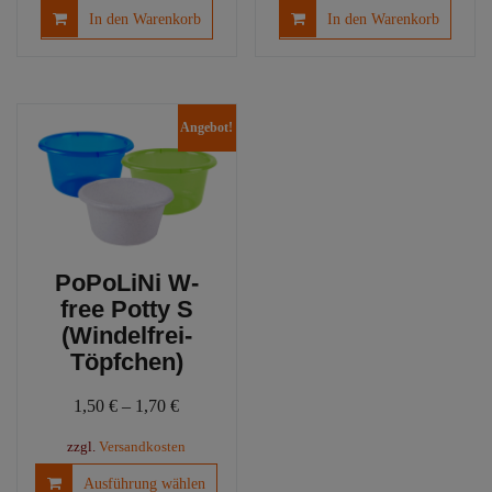
In den Warenkorb
In den Warenkorb
Angebot!
PoPoLiNi W-
free Potty S
(Windelfrei-
Töpfchen)
1,50
€
–
1,70
€
zzgl.
Versandkosten
Dieses
Ausführung wählen