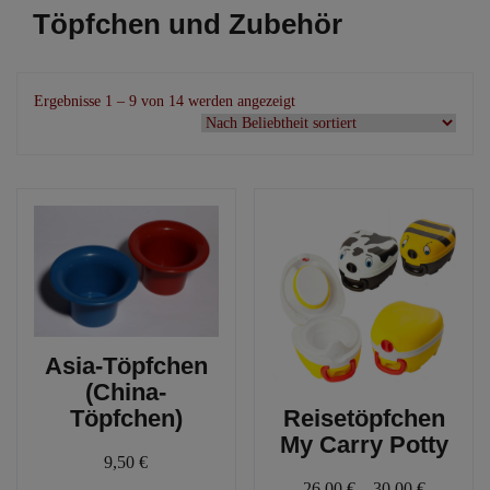
Töpfchen und Zubehör
Nach
Ergebnisse 1 – 9 von 14 werden angezeigt
Beliebtheit
sortiert
Asia-Töpfchen
(China-
Töpfchen)
Reisetöpfchen
My Carry Potty
9,50
€
26,00
€
–
30,00
€