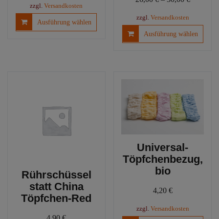
zzgl.
Versandkosten
Dieses
zzgl.
Versandkosten
Ausführung wählen
Produkt
Diese
Ausführung wählen
weist
Produ
mehrere
weist
Varianten
mehre
auf.
Varia
Die
auf.
Optionen
Die
können
Optio
auf
könn
der
auf
Produktseite
der
Universal-
gewählt
Produ
Töpfchenbezug,
werden
gewäh
bio
werd
Rührschüssel
statt China
4,20
€
Töpfchen-Red
zzgl.
Versandkosten
4,90
€