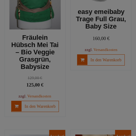
easy emeibaby
Trage Full Grau,
Baby Size
Fräulein
160,00
€
Hübsch Mei Tai
zzgl.
Versandkosten
– Bio Veggie
Grasgrün,
In den Warenkorb
Babysize
129,00
€
Ursprünglicher
Aktueller
125,00
€
Preis
Preis
zzgl.
Versandkosten
war:
ist:
In den Warenkorb
129,00 €
125,00 €.