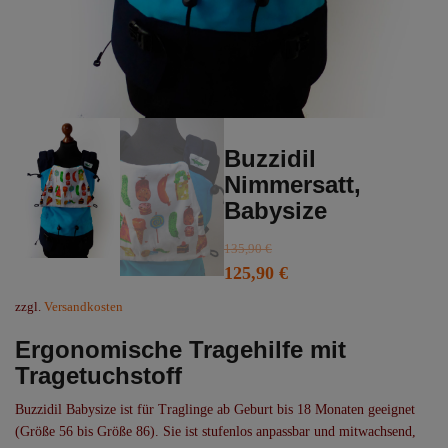
Buzzidil
Nimmersatt,
Babysize
135,90
€
Ursprünglicher
Aktueller
125,90
€
Preis
Preis
zzgl.
Versandkosten
war:
ist:
Ergonomische Tragehilfe mit
135,90 €
125,90 €.
Tragetuchstoff
Buzzidil Babysize ist für Traglinge ab Geburt bis 18 Monaten geeignet
(Größe 56 bis Größe 86). Sie ist stufenlos anpassbar und mitwachsend,