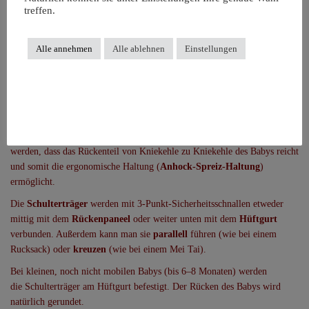
treffen.
XL
28–50 cm
33–45 cm
74/80–110
8–48
Monate
Alle annehmen
Alle ablehnen
Einstellungen
Viele Einstellmöglichkeiten
Das Rückenpaneel der Buzzidil-Trage
wächst stufenlos in Breite und
Höhe
mit deinem Baby mit. Die Stegbreite kann immer so anpasst
werden, dass das Rückenteil von Kniekehle zu Kniekehle des Babys reicht
und somit die ergonomische Haltung (
Anhock-Spreiz-Haltung
)
ermöglicht.
Die
Schulterträger
werden mit 3-Punkt-Sicherheitsschnallen etweder
mittig mit dem
Rückenpaneel
oder weiter unten mit dem
Hüftgurt
verbunden. Außerdem kann man sie
parallell
führen (wie bei einem
Rucksack) oder
kreuzen
(wie bei einem Mei Tai).
Bei kleinen, noch nicht mobilen Babys (bis 6–8 Monaten) werden
die Schulterträger am Hüftgurt befestigt. Der Rücken des Babys wird
natürlich gerundet.