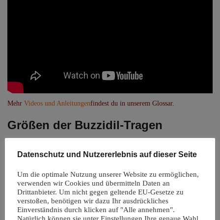
Mehr
Videos und Anleitungen
findest du in unserem Glossar.
Größen der Buzzidil-Tragen
Das Buzzidil wird in drei Größen hergestellt.
Datenschutz und Nutzererlebnis auf dieser Seite
Größe
Stegbreite
Höhe des
Größe
Alter
Rückenpaneels
Um die optimale Nutzung unserer Website zu ermöglichen,
verwenden wir Cookies und übermitteln Daten an
Babysize
18–37 cm
30–42 cm
56–86
0–18
Drittanbieter. Um nicht gegen geltende EU-Gesetze zu
Monate
verstoßen, benötigen wir dazu Ihr ausdrückliches
Einverständnis durch klicken auf "Alle annehmen".
Standard
22–43 cm
30–43 cm
62/68–
2–36
Natürlich können sie unter Einstellungen Ihre genaue Wahl
98/104
Monate