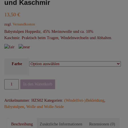
und Kaschmir
13,50
€
zzgl.
Versandkosten
Babystulpen Hoppediz, 45% Merinowolle und ca. 10%
Kaschmir. Praktisch beim Tragen, Windelnwechseln und Abhalten.
Farbe
Hoppediz
In den Warenkorb
Babystulpen,
Merinowolle
Artikelnummer:
HZS02
Kategorien:
(Windelfrei-) Bekleidung
,
und
Babystulpen
,
Wolle und Wolle-Seide
Kaschmir
Menge
Beschreibung
Zusätzliche Informationen
Rezensionen (0)