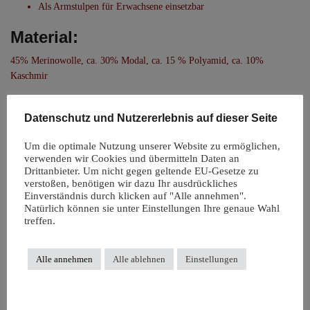
Als Armstulpen für Erwachsene einsetzbar
Material:
45% Merinowolle, ca. 30% Modal, ca. 15 % Polyamid, ca. 10%
Kaschmir
Pflegeanleitung:
Datenschutz und Nutzererlebnis auf dieser Seite
Waschbar bis 30 Grad. Nicht bügeln, nicht bleichen, nicht
trocknergeeignet.
Um die optimale Nutzung unserer Website zu ermöglichen,
verwenden wir Cookies und übermitteln Daten an
Drittanbieter. Um nicht gegen geltende EU-Gesetze zu
Das könnte dir auch gefallen …
verstoßen, benötigen wir dazu Ihr ausdrückliches
Einverständnis durch klicken auf "Alle annehmen".
Natürlich können sie unter Einstellungen Ihre genaue Wahl
Angebot!
Angebot!
treffen.
Alle annehmen
Alle ablehnen
Einstellungen