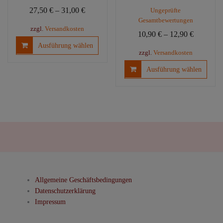
Bewertet mit
27,50
€
–
31,00
€
Ungeprüfte
5.00
von 5
Gesamtbewertungen
zzgl.
Versandkosten
10,90
€
–
12,90
€
Dieses
Ausführung wählen
Produkt
zzgl.
Versandkosten
weist
Diese
Ausführung wählen
mehrere
Produ
Varianten
weist
auf.
mehre
Die
Varia
Optionen
auf.
können
Die
auf
Optio
der
könn
Produktseite
auf
gewählt
der
Allgemeine Geschäftsbedingungen
werden
Produ
Datenschutzerklärung
gewäh
Impressum
werd