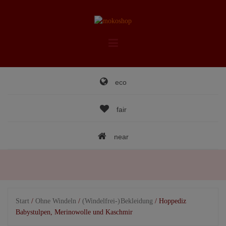
Skip
to
content
eco
fair
near
Start
/
Ohne Windeln
/
(Windelfrei-) Bekleidung
/ Hoppediz
Babystulpen, Merinowolle und Kaschmir