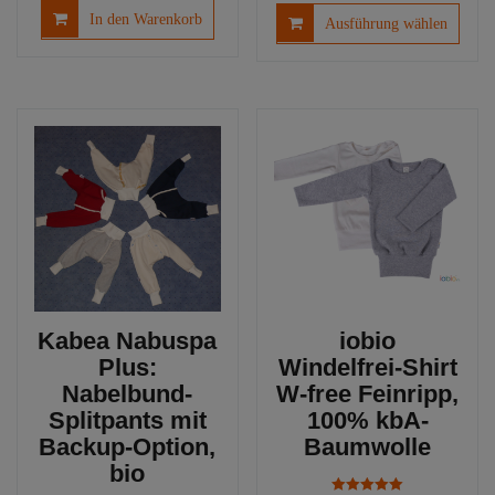
Diese
In den Warenkorb
Ausführung wählen
Produ
weist
mehre
Varia
auf.
Die
Optio
könn
auf
der
Produ
gewäh
werd
Kabea Nabuspa
iobio
Plus:
Windelfrei-Shirt
Nabelbund-
W-free Feinripp,
Splitpants mit
100% kbA-
Backup-Option,
Baumwolle
bio