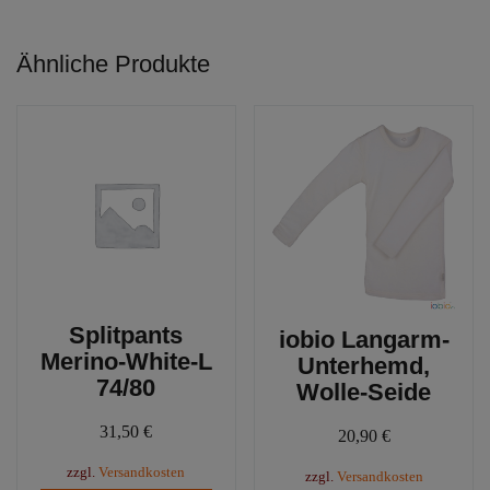
mehre
Varianten
Varia
auf.
Ähnliche Produkte
auf.
Die
Die
Optionen
Optio
können
könn
auf
auf
der
der
Produktseite
Produ
gewählt
gewäh
werden
werd
Splitpants
iobio Langarm-
Merino-White-L
Unterhemd,
74/80
Wolle-Seide
31,50
€
20,90
€
zzgl.
Versandkosten
zzgl.
Versandkosten