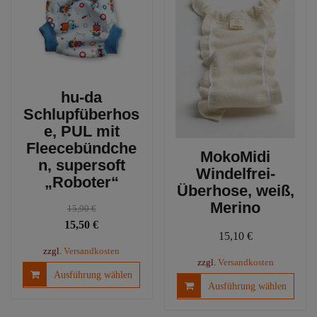
könn
auf
der
Produ
gewäh
werd
hu-da
Schlupfüberhos
e, PUL mit
Fleecebündche
MokoMidi
n, supersoft
Windelfrei-
„Roboter“
Überhose, weiß,
Merino
15,90
€
Ursprünglicher
Aktueller
15,50
€
15,10
€
Preis
Preis
zzgl.
Versandkosten
war:
ist:
zzgl.
Versandkosten
Dieses
Ausführung wählen
15,90 €
15,50 €.
Diese
Produkt
Ausführung wählen
Produ
weist
weist
mehrere