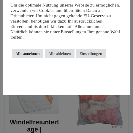
Um die optimale Nutzung unserer Website zu ermöglichen,
verwenden wir Cookies und übermitteln Daten an
Beschreibung
Zusätzliche Informationen
Rezensionen (0)
Drittanbieter. Um nicht gegen geltende EU-Gesetze zu
verstoßen, benötigen wir dazu Ihr ausdrückliches
Einverständnis durch klicken auf "Alle annehmen".
Beschreibung
Natürlich können sie unter Einstellungen Ihre genaue Wahl
treffen.
Material: 100% Polyester mit Polyurethanbeschichtung. Waschbar bei 60
Grad.
Alle annehmen
Alle ablehnen
Einstellungen
Ähnliche Produkte
Windelfreiunterl
age |