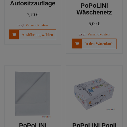
Autositzauflage
PoPoLiNi
Wäschenetz
7,70
€
5,00
€
zzgl.
Versandkosten
Dieses
zzgl.
Versandkosten
Ausführung wählen
Produkt
In den Warenkorb
weist
mehrere
Varianten
auf.
Die
Optionen
können
auf
der
Produktseite
gewählt
werden
PoPoLiNi
PoPoLiNi Popli