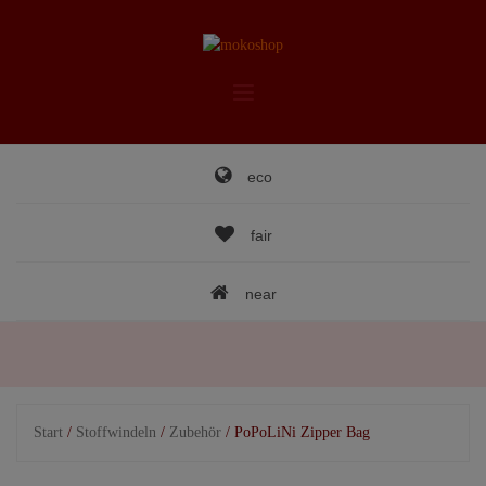
Skip
to
content
eco
fair
near
Start
/
Stoffwindeln
/
Zubehör
/ PoPoLiNi Zipper Bag