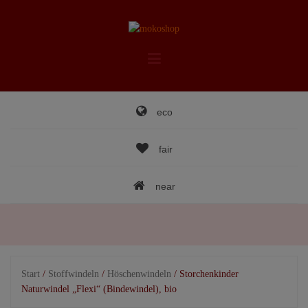
Skip
to
content
eco
fair
near
Start
/
Stoffwindeln
/
Höschenwindeln
/ Storchenkinder
Naturwindel „Flexi“ (Bindewindel), bio