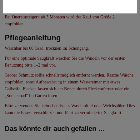
Größe 2 ipasst ab ca. 5 Monaten bis 2 Jahren (5–14kg), je nach Statur des
Kindes.
Bei Quereinsteigern ab 3 Monaten wird der Kauf von Größe 2
empfohlen.
Pflegeanleitung
Waschbar bis 60 Grad, trocknen im Schongang.
Für eine optimale Saugkraft waschen Sie die Windeln vor der ersten
Benutzung bitte 1–2 mal vor.
Grober Schmutz sollte schnellstmöglich entfernt werden. Rasche Wäsche
empfohlen, sonst Aufbewahrung in einem Wassereimer mit etwas
Gallseife. Flecken lassen sich am Besten durch Fleckentferner oder ein
„Sonnenbad“ im Garten lösen.
Bitte verwenden Sie kein chemisches Waschmittel oder Weichspüler. Dies
kann die Fasern verschließen und führt zu verminderter Saugkraft.
Das könnte dir auch gefallen …