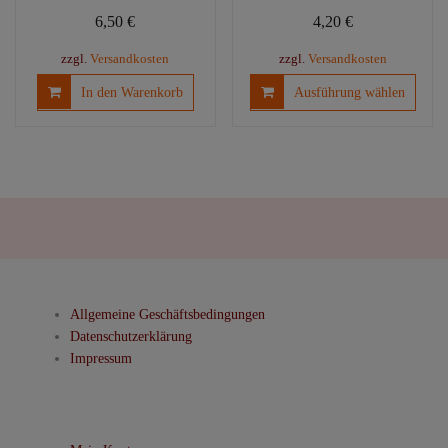
6,50
€
4,20
€
zzgl.
Versandkosten
zzgl.
Versandkosten
Diese
In den Warenkorb
Ausführung wählen
Produ
weist
mehre
Varia
auf.
Die
Optio
könn
auf
der
Allgemeine Geschäftsbedingungen
Produ
Datenschutzerklärung
gewäh
Impressum
werd