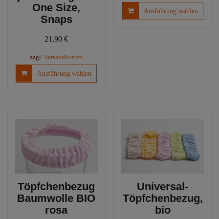
One Size,
Diese
Ausführung wählen
Snaps
Produ
weist
21,90
€
mehre
Varia
zzgl.
Versandkosten
auf.
Dieses
Die
Ausführung wählen
Produkt
Optio
weist
könn
mehrere
auf
Varianten
der
auf.
Produ
Die
gewäh
Optionen
werd
können
auf
der
Töpfchenbezug
Universal-
Produktseite
Baumwolle BIO
Töpfchenbezug,
gewählt
rosa
bio
werden