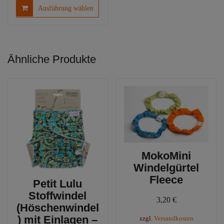
Dieses
Ausführung wählen
Produkt
weist
mehrere
Varianten
Ähnliche Produkte
auf.
Die
Optionen
können
auf
der
Produktseite
gewählt
werden
MokoMini
Windelgürtel
Fleece
Petit Lulu
Stoffwindel
3,20
€
(Höschenwindel
) mit Einlagen –
zzgl.
Versandkosten