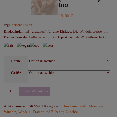
bio
19,90
€
zzgl.
Versandkosten
Bindewindeln mit „Taschen“ für eine Einlage. Die Windeln werden mit
Bändern um die Taille befestigt. Auch praktisch als Windelfrei-Backup.
Farbe
Größe
Storchenkinder
In den Warenkorb
Naturwindel
"Flexi"
Artikelnummer:
SKNW01
Kategorien:
Höschenwindeln
,
Minimale
(Bindewindel),
Windeln
,
Windeln, Trainer und Zubehör
,
Zubehör
bio