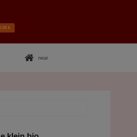
0,00
€
near
e klein bio