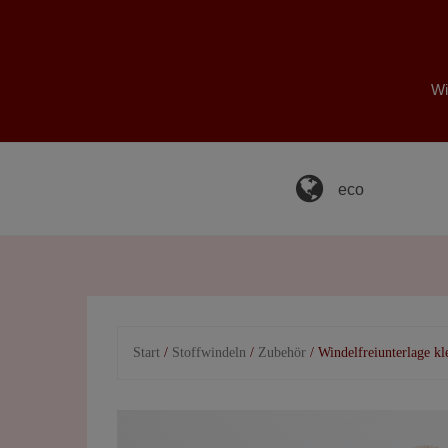
Skip
to
content
Wi
eco
Start
/
Stoffwindeln
/
Zubehör
/ Windelfreiunterlage kl