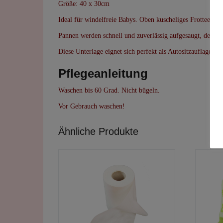
Größe: 40 x 30cm
Ideal für windelfreie Babys. Oben kuscheliges Frottee fü
Pannen werden schnell und zuverlässig aufgesaugt, der Sitz
Diese Unterlage eignet sich perfekt als Autositzauflage, a
Pflegeanleitung
Waschen bis 60 Grad. Nicht bügeln.
Vor Gebrauch waschen!
Ähnliche Produkte