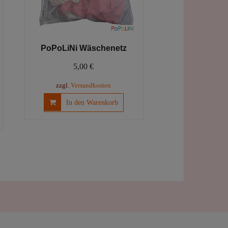
PoPoLiNi Wäschenetz
5,00
€
zzgl.
Versandkosten
In den Warenkorb
es
ukt
ere
anten
onen
en