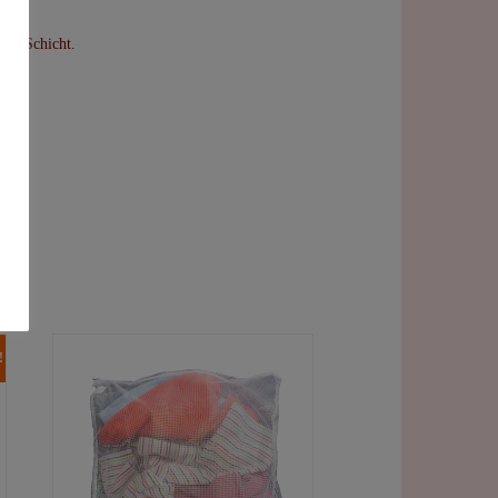
 PU-Schicht.
!