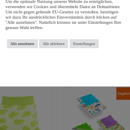
Um die optimale Nutzung unserer Website zu ermöglichen,
verwenden wir Cookies und übermitteln Daten an Drittanbieter.
r gute Saugkraft, unten Baumwolle mit einer wasserdichten und atmungsaktiven
Um nicht gegen geltende EU-Gesetze zu verstoßen, benötigen
wir dazu Ihr ausdrückliches Einverständnis durch klicken auf
 bleibt trocken.
"Alle annehmen". Natürlich können sie unter Einstellungen Ihre
genaue Wahl treffen.
ls Schutz für den Autositz oder für den Hochstuhl.
Alle annehmen
Alle ablehnen
Einstellungen
Angebot