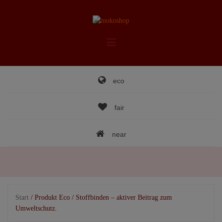
Skip
to
content
eco
fair
near
Start
/ Produkt Eco / Stoffbinden – aktiver Beitrag zum
Umweltschutz.