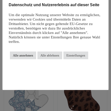
Datenschutz und Nutzererlebnis auf dieser Seite
ImseVimse
ImseVimse
Mini-Wetbag,
Slipeinlage,
Um die optimale Nutzung unserer Website zu ermöglichen,
Bindentasche
verwenden wir Cookies und übermitteln Daten an
schwarz,
Drittanbieter. Um nicht gegen geltende EU-Gesetze zu
schwarz
Biobaumwolle
verstoßen, benötigen wir dazu Ihr ausdrückliches
20 x 15 cm
Einverständnis durch klicken auf "Alle annehmen".
Natürlich können sie unter Einstellungen Ihre genaue Wahl
5,50
€
7,95
€
treffen.
zzgl.
Versandkosten
zzgl.
Versandkosten
In den Warenkorb
Alle annehmen
Alle ablehnen
Einstellungen
In den Warenkorb