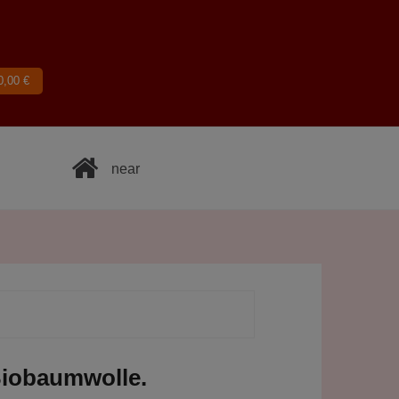
0,00
€
near
Biobaumwolle.