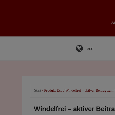
Skip
to
content
Wi
eco
Start
/ Produkt Eco / Windelfrei – aktiver Beitrag zu
Windelfrei – aktiver Bei