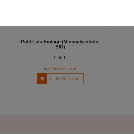
Petit Lulu Einlage (Minimalwindeln,
SIO)
9,50
€
zzgl.
Versandkosten
In den Warenkorb