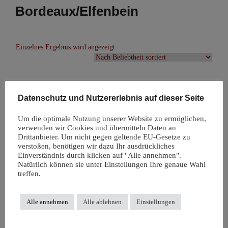
Bordeaux/Elfenbein
Einzelnes Ergebnis wird angezeigt
Datenschutz und Nutzererlebnis auf dieser Seite
Um die optimale Nutzung unserer Website zu ermöglichen,
verwenden wir Cookies und übermitteln Daten an
Drittanbieter. Um nicht gegen geltende EU-Gesetze zu
verstoßen, benötigen wir dazu Ihr ausdrückliches
Einverständnis durch klicken auf "Alle annehmen".
Natürlich können sie unter Einstellungen Ihre genaue Wahl
treffen.
PoPoLiNi
Alle annehmen
Alle ablehnen
Einstellungen
Wollüberhose