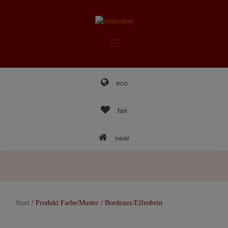
Skip
to
content
eco
fair
near
Start
/ Produkt Farbe/Muster / Bordeaux/Elfenbein