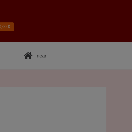
0,00
€
near