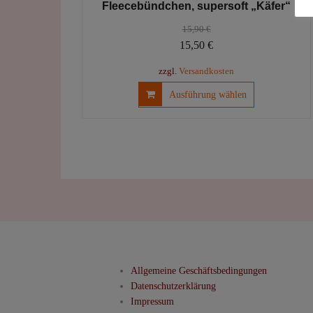
Fleecebündchen, supersoft „Käfer“
15,90
€
Ursprünglicher
Aktueller
15,50
€
Preis
Preis
zzgl.
Versandkosten
war:
ist:
Dieses
Ausführung wählen
15,90 €
15,50 €.
Produkt
weist
mehrere
Varianten
auf.
Die
Optionen
können
auf
der
Produktseite
Allgemeine Geschäftsbedingungen
gewählt
Datenschutzerklärung
werden
Impressum