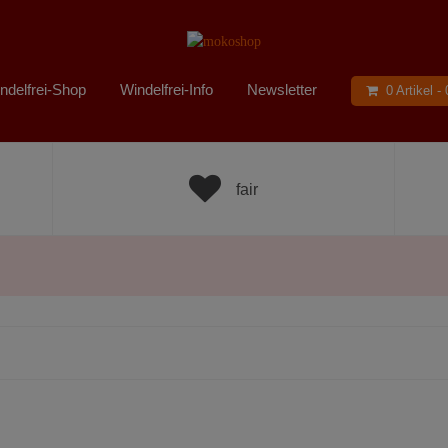
ndelfrei-Shop
Windelfrei-Info
Newsletter
0 Artikel -
fair