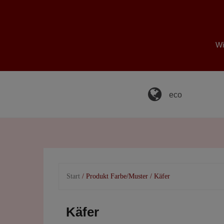
Skip
to
content
Wi
eco
Start
/ Produkt Farbe/Muster / Käfer
Käfer