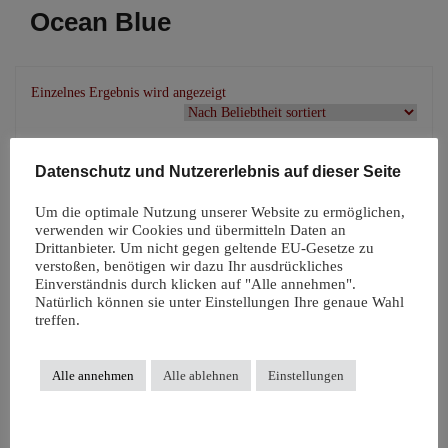
Ocean Blue
Einzelnes Ergebnis wird angezeigt
Datenschutz und Nutzererlebnis auf dieser Seite
Um die optimale Nutzung unserer Website zu ermöglichen,
verwenden wir Cookies und übermitteln Daten an
Drittanbieter. Um nicht gegen geltende EU-Gesetze zu
verstoßen, benötigen wir dazu Ihr ausdrückliches
Einverständnis durch klicken auf "Alle annehmen".
Natürlich können sie unter Einstellungen Ihre genaue Wahl
treffen.
Alle annehmen
Alle ablehnen
Einstellungen
ComfyDo –
faltbares
Töpfchen aus