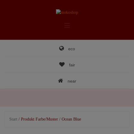
Skip
to
content
eco
fair
near
Start
/ Produkt Farbe/Muster / Ocean Blue