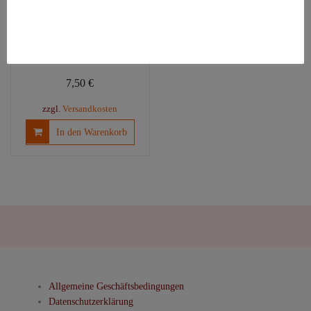
Muksut
Bambus-Hanf-
Einlage
(Prefold)
7,50
€
zzgl.
Versandkosten
In den Warenkorb
Allgemeine Geschäftsbedingungen
Datenschutzerklärung