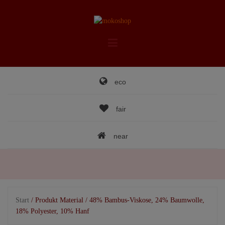
Skip
to
content
eco
fair
near
Start
/ Produkt Material / 48% Bambus-Viskose, 24% Baumwolle,
18% Polyester, 10% Hanf