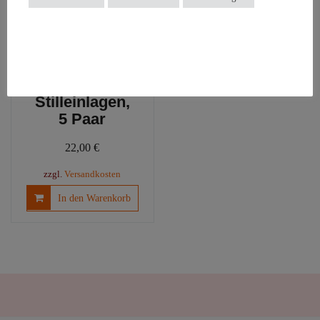
Maijat
Stilleinlagen,
5 Paar
22,00
€
zzgl.
Versandkosten
In den Warenkorb