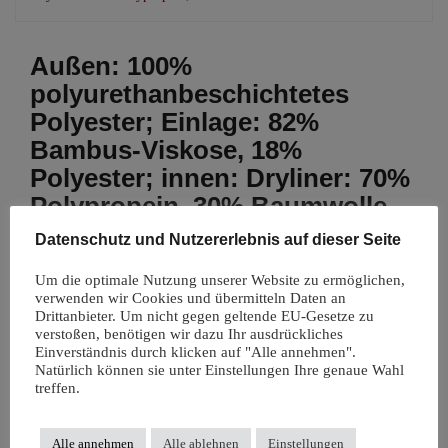
Außen: 100%
polyurethanbeschichtetes
Polyester; Einlage: 82%
Bambus-Viskose, 18%
Polyester; innen: Dryliner: 70%
Polypropein, 30% Baumwolle
Datenschutz und Nutzererlebnis auf dieser Seite
Einzelnes Ergebnis wird angezeigt
Um die optimale Nutzung unserer Website zu ermöglichen,
verwenden wir Cookies und übermitteln Daten an
Drittanbieter. Um nicht gegen geltende EU-Gesetze zu
verstoßen, benötigen wir dazu Ihr ausdrückliches
Einverständnis durch klicken auf "Alle annehmen".
Natürlich können sie unter Einstellungen Ihre genaue Wahl
treffen.
Alle annehmen
Alle ablehnen
Einstellungen