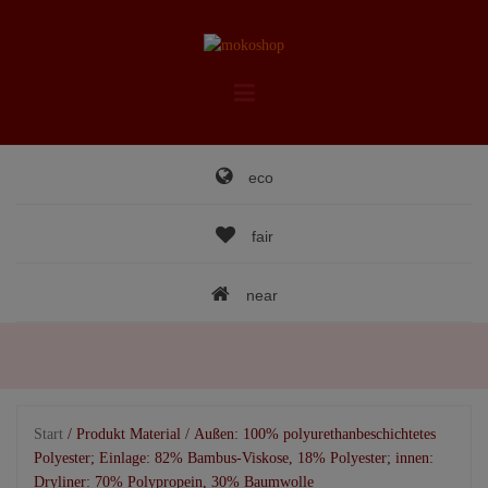
Skip
to
content
eco
fair
near
Start
/ Produkt Material / Außen: 100% polyurethanbeschichtetes
Polyester; Einlage: 82% Bambus-Viskose, 18% Polyester; innen:
Dryliner: 70% Polypropein, 30% Baumwolle