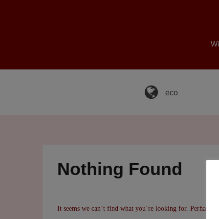
Skip
to
content
Wi
eco
Nothing Found
It seems we can’t find what you’re looking for. Perhaps se