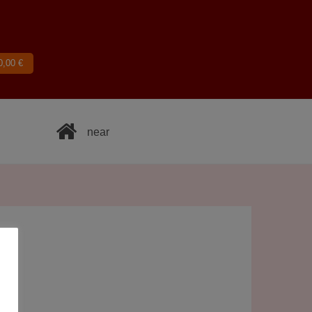
0,00
€
near