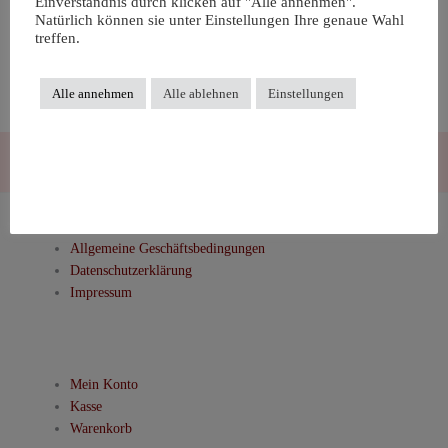
Einverständnis durch klicken auf "Alle annehmen".
It seems we can’t find what you’re looking for. Perhaps searching can
Natürlich können sie unter Einstellungen Ihre genaue Wahl
help.
treffen.
Suchen
nach:
Alle annehmen
Alle ablehnen
Einstellungen
Allgemeine Geschäftsbedingungen
Datenschutzerklärung
Impressum
Mein Konto
Kasse
Warenkorb