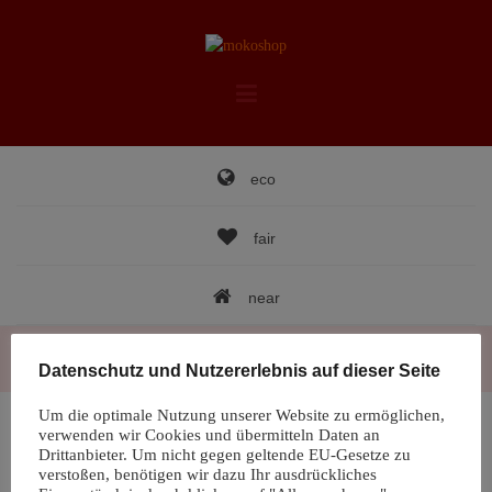
Skip
to
content
eco
fair
near
Datenschutz und Nutzererlebnis auf dieser Seite
Um die optimale Nutzung unserer Website zu ermöglichen,
Nothing Found
verwenden wir Cookies und übermitteln Daten an
Drittanbieter. Um nicht gegen geltende EU-Gesetze zu
verstoßen, benötigen wir dazu Ihr ausdrückliches