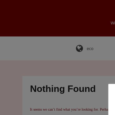
Skip
to
content
Wi
eco
Nothing Found
It seems we can’t find what you’re looking for. Perhaps se