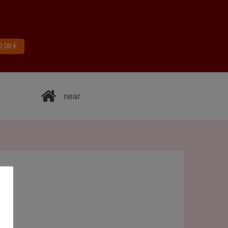
0,00
€
near