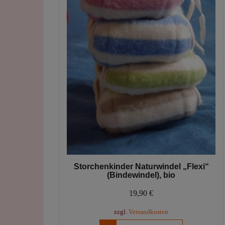
Produktseite
gewählt
werden
Storchenkinder Naturwindel „Flexi“
(Bindewindel), bio
19,90
€
zzgl.
Versandkosten
Dieses