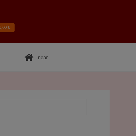
0,00
€
near