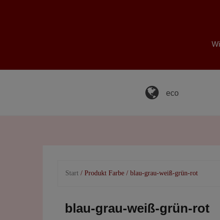
Skip
to
content
Wi
eco
Start
/ Produkt Farbe / blau-grau-weiß-grün-rot
blau-grau-weiß-grün-rot