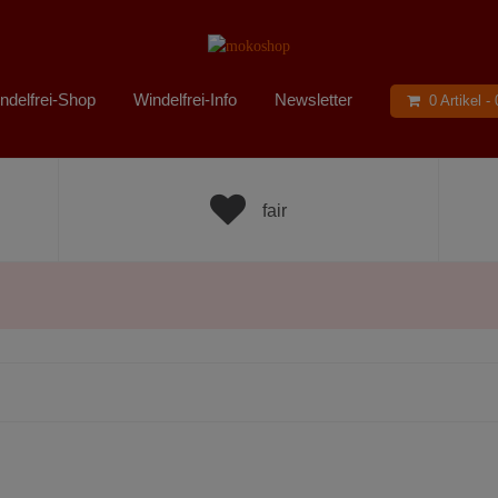
ndelfrei-Shop
Windelfrei-Info
Newsletter
0 Artikel -
fair