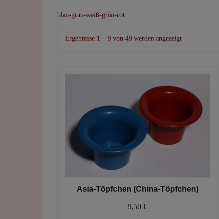
blau-grau-weiß-grün-rot
Nach
Ergebnisse 1 – 9 von 49 werden angezeigt
Beliebtheit
sortiert
Asia-Töpfchen (China-Töpfchen)
9,50
€