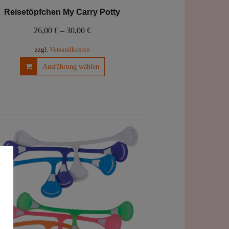
Reisetöpfchen My Carry Potty
26,00
€
–
30,00
€
zzgl.
Versandkosten
Dieses
Ausführung wählen
Produkt
weist
mehrere
Varianten
auf.
Die
Optionen
können
auf
der
Produktseite
gewählt
werden