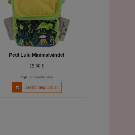
Produktseite
gewählt
werden
Petit Lulu Minimalwindel
15,50
€
zzgl.
Versandkosten
Dieses
Ausführung wählen
Produkt
weist
mehrere
Varianten
auf.
Die
Optionen