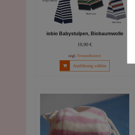
iobio Babystulpen, Biobaumwolle
10,90
€
zzgl.
Versandkosten
Dieses
Ausführung wählen
Produkt
weist
mehrere
Varianten
auf.
Die
Optionen
können
auf
der