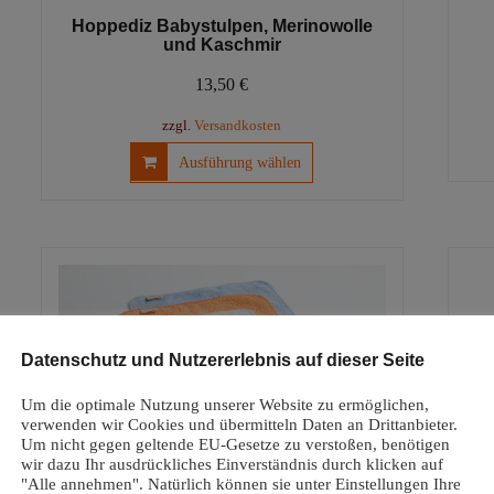
Hoppediz Babystulpen, Merinowolle
und Kaschmir
13,50
€
zzgl.
Versandkosten
Dieses
Ausführung wählen
Produkt
weist
mehrere
Varianten
auf.
Die
Optionen
können
Datenschutz und Nutzererlebnis auf dieser Seite
auf
der
Um die optimale Nutzung unserer Website zu ermöglichen,
Produktseite
verwenden wir Cookies und übermitteln Daten an Drittanbieter.
Um nicht gegen geltende EU-Gesetze zu verstoßen, benötigen
gewählt
wir dazu Ihr ausdrückliches Einverständnis durch klicken auf
werden
"Alle annehmen". Natürlich können sie unter Einstellungen Ihre