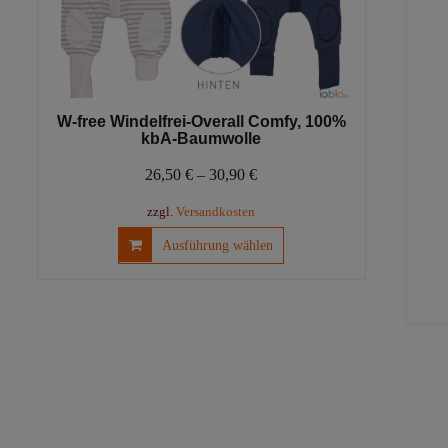
W-free Windelfrei-Overall Comfy, 100%
kbA-Baumwolle
26,50
€
–
30,90
€
zzgl.
Versandkosten
Dieses
Ausführung wählen
Produkt
weist
mehrere
Varianten
auf.
Die
Optionen
können
auf