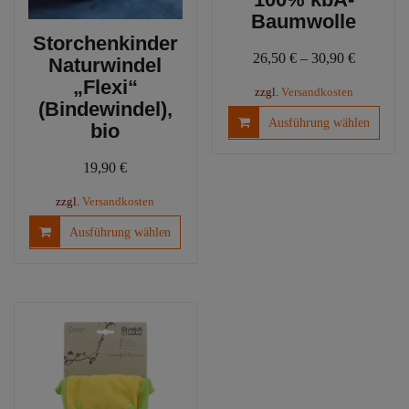
Baumwolle
Storchenkinder
26,50
€
–
30,90
€
Naturwindel
„Flexi“
zzgl.
Versandkosten
(Bindewindel),
Diese
Ausführung wählen
bio
Produ
weist
19,90
€
mehre
Varia
zzgl.
Versandkosten
auf.
Dieses
Ausführung wählen
Die
Produkt
Optio
weist
könn
mehrere
auf
Varianten
der
auf.
Produ
Die
gewäh
Optionen
werd
können
auf