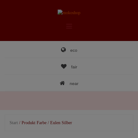
Skip
to
content
eco
fair
near
Start
/ Produkt Farbe / Eulen Silber