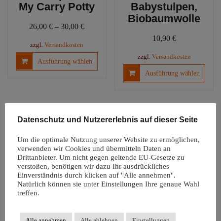
My Carry Potty
Babystulpen,
Biobaumwolle
26,00
€
–
30,00
€
10,90
€
zzgl.
Versandkosten
Dieses
zzgl.
Versandkosten
Ausführung wählen
Produkt
Diese
Ausführung wählen
weist
Produ
mehrere
weist
Varianten
mehre
auf.
Varia
Datenschutz und Nutzererlebnis auf dieser Seite
Die
auf.
Optionen
Die
Um die optimale Nutzung unserer Website zu ermöglichen,
können
Optio
verwenden wir Cookies und übermitteln Daten an
auf
könn
Drittanbieter. Um nicht gegen geltende EU-Gesetze zu
der
verstoßen, benötigen wir dazu Ihr ausdrückliches
auf
Einverständnis durch klicken auf "Alle annehmen".
Produktseite
der
Natürlich können sie unter Einstellungen Ihre genaue Wahl
Windelfreiunterl
gewählt
Produ
treffen.
age |
werden
gewäh
Autositzauflage
werd
Snappi
Alle annehmen
Alle ablehnen
Einstellungen