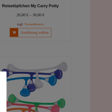
Reisetöpfchen My Carry Potty
26,00
€
–
30,00
€
zzgl.
Versandkosten
Dieses
Ausführung wählen
Produkt
weist
mehrere
Varianten
auf.
Die
Optionen
können
auf
der
Produktseite
gewählt
werden