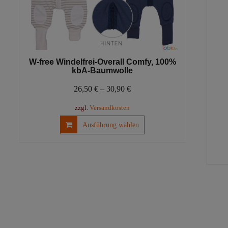
W-free Windelfrei-Overall Comfy, 100%
kbA-Baumwolle
26,50
€
–
30,90
€
zzgl.
Versandkosten
Dieses
Ausführung wählen
Produkt
weist
mehrere
Varianten
auf.
Die
Optionen
können
auf