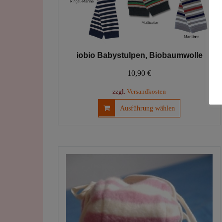
iobio Babystulpen, Biobaumwolle
10,90
€
zzgl.
Versandkosten
Dieses
Ausführung wählen
Produkt
weist
mehrere
Varianten
auf.
Die
Optionen
können
auf
der