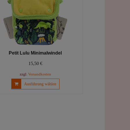
Produktseite
gewählt
werden
Petit Lulu Minimalwindel
15,50
€
zzgl.
Versandkosten
Dieses
Ausführung wählen
Produkt
weist
mehrere
Varianten
auf.
Die
Optionen