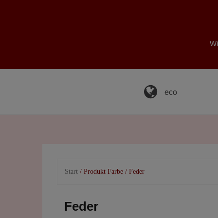
Skip
to
content
Wi
eco
Start
/ Produkt Farbe / Feder
Feder