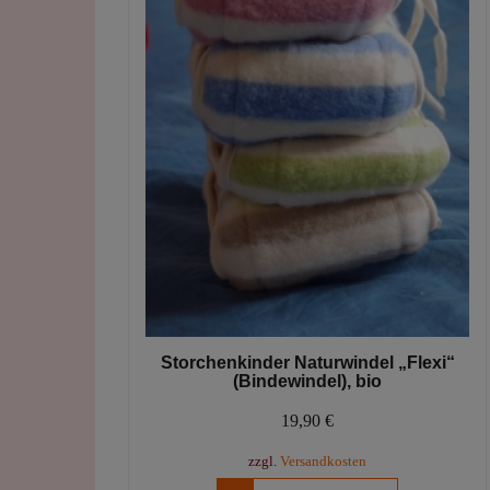
Produktseite
gewählt
werden
Storchenkinder Naturwindel „Flexi“
(Bindewindel), bio
19,90
€
zzgl.
Versandkosten
Dieses