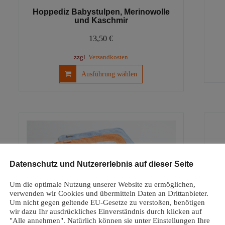
Hoppediz Babystulpen, Merinowolle
und Kaschmir
13,50
€
zzgl.
Versandkosten
Dieses
Ausführung wählen
Produkt
weist
mehrere
Varianten
auf.
Die
Optionen
können
Datenschutz und Nutzererlebnis auf dieser Seite
auf
der
Um die optimale Nutzung unserer Website zu ermöglichen,
Produktseite
verwenden wir Cookies und übermitteln Daten an Drittanbieter.
Um nicht gegen geltende EU-Gesetze zu verstoßen, benötigen
gewählt
wir dazu Ihr ausdrückliches Einverständnis durch klicken auf
werden
"Alle annehmen". Natürlich können sie unter Einstellungen Ihre