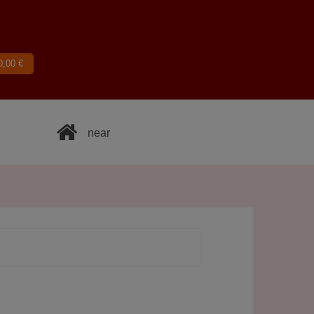
0,00
€
near