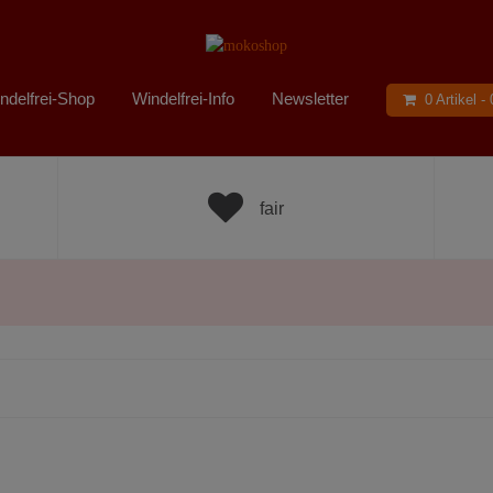
ndelfrei-Shop
Windelfrei-Info
Newsletter
0 Artikel -
fair