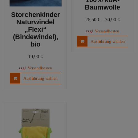
Baumwolle
Storchenkinder
26,50
€
–
30,90
€
Naturwindel
„Flexi“
zzgl.
Versandkosten
(Bindewindel),
Diese
Ausführung wählen
bio
Produ
weist
19,90
€
mehre
Varia
zzgl.
Versandkosten
auf.
Dieses
Ausführung wählen
Die
Produkt
Optio
weist
könn
mehrere
auf
Varianten
der
auf.
Produ
Die
gewäh
Optionen
werd
können
auf