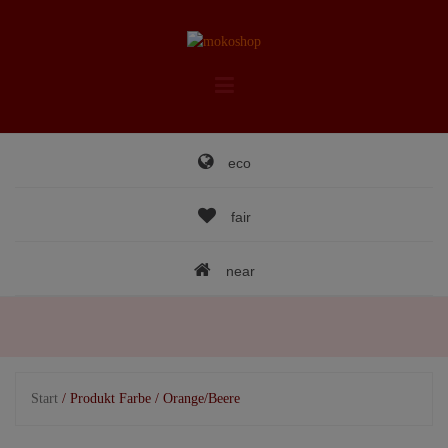
Skip
to
content
eco
fair
near
Start
/ Produkt Farbe / Orange/Beere