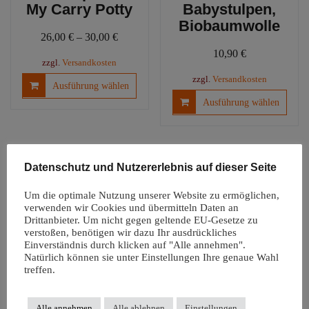
My Carry Potty
Babystulpen,
Biobaumwolle
26,00
€
–
30,00
€
10,90
€
zzgl.
Versandkosten
Dieses
zzgl.
Versandkosten
Ausführung wählen
Produkt
Diese
Ausführung wählen
weist
Produ
mehrere
weist
Varianten
mehre
auf.
Varia
Datenschutz und Nutzererlebnis auf dieser Seite
Die
auf.
Optionen
Die
Um die optimale Nutzung unserer Website zu ermöglichen,
können
Optio
verwenden wir Cookies und übermitteln Daten an
auf
könn
Drittanbieter. Um nicht gegen geltende EU-Gesetze zu
der
verstoßen, benötigen wir dazu Ihr ausdrückliches
auf
Einverständnis durch klicken auf "Alle annehmen".
Produktseite
der
Natürlich können sie unter Einstellungen Ihre genaue Wahl
Windelfreiunterl
gewählt
Produ
treffen.
age |
werden
gewäh
Autositzauflage
werd
Snappi
Alle annehmen
Alle ablehnen
Einstellungen