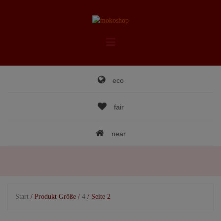
Skip
to
content
eco
fair
near
Start
/ Produkt Größe /
4
/ Seite 2