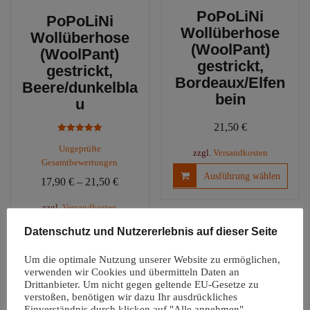
PoPoLiNi
PoPoLiNi
Wollüberhose
Wollüberhose
(WoolPant)
(WoolPant)
gestrickt,
gestrickt,
Bordeaux/Elfen
Beere/dunkelbla
bein
u
21,50
€
Bewertet mit
Ungeprüfte
5.00
zzgl.
Versandkosten
von 5
Gesamtbewertungen
Diese
Ausführung wählen
17,90
€
–
21,50
€
Produ
weist
zzgl.
Versandkosten
mehre
Dieses
Datenschutz und Nutzererlebnis auf dieser Seite
Ausführung wählen
Varia
Produkt
auf.
weist
Um die optimale Nutzung unserer Website zu ermöglichen,
Die
mehrere
verwenden wir Cookies und übermitteln Daten an
Optio
Drittanbieter. Um nicht gegen geltende EU-Gesetze zu
Varianten
könn
verstoßen, benötigen wir dazu Ihr ausdrückliches
auf.
auf
Einverständnis durch klicken auf "Alle annehmen".