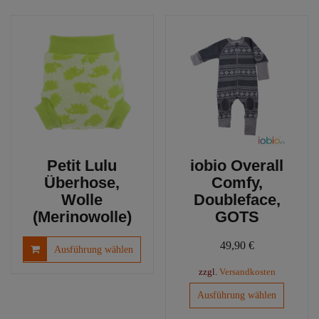
mehre
auf
Varia
der
auf.
Produktseite
Die
gewählt
Optio
werden
könn
auf
der
Produ
gewäh
werd
iobio Overall
Petit Lulu
Comfy,
Überhose,
Doubleface,
Wolle
GOTS
(Merinowolle)
Dieses
49,90
€
Ausführung wählen
Produkt
zzgl.
Versandkosten
weist
Dieses
mehrere
Ausführung wählen
Produkt
Varianten