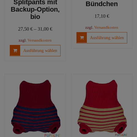
Splitpants mit
Bündchen
Backup-Option,
bio
17,10
€
zzgl.
Versandkosten
27,50
€
–
31,00
€
Diese
Ausführung wählen
zzgl.
Versandkosten
Produ
Dieses
weist
Ausführung wählen
Produkt
mehre
weist
Varia
mehrere
auf.
Varianten
Die
auf.
Optio
Die
könn
Optionen
auf
können
der
auf
Produ
der
gewäh
Produktseite
werd
gewählt
werden