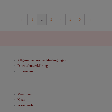
mehrere
Varianten
auf.
←
1
2
3
4
5
6
→
Die
Optionen
können
auf
der
Produktseite
gewählt
Allgemeine Geschäftsbedingungen
werden
Datenschutzerklärung
Impressum
Mein Konto
Kasse
Warenkorb