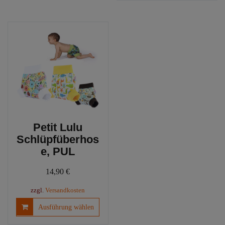
weist
auf.
mehrere
Die
Variante
Optionen
auf.
können
Die
auf
Optione
der
können
Produktseite
auf
gewählt
der
werden
Produkts
gewählt
werden
Petit Lulu
Schlüpfüberhos
e, PUL
14,90
€
zzgl.
Versandkosten
Dieses
Ausführung wählen
Produkt
weist