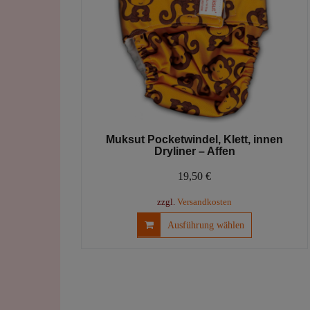
der
Produktseite
gewählt
werden
Muksut Pocketwindel, Klett, innen
Dryliner – Affen
19,50
€
zzgl.
Versandkosten
Dieses
Ausführung wählen
Produkt
weist
mehrere
Varianten
auf.