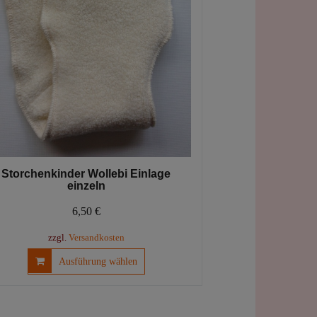
Storchenkinder Wollebi Einlage
einzeln
6,50
€
zzgl.
Versandkosten
Dieses
Ausführung wählen
Produkt
weist
mehrere