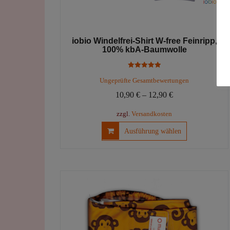
iobio Windelfrei-Shirt W-free Feinripp,
100% kbA-Baumwolle
Bewertet mit
Ungeprüfte Gesamtbewertungen
5.00
von 5
10,90
€
–
12,90
€
zzgl.
Versandkosten
Dieses
Ausführung wählen
Produkt
weist
mehrere
Varianten
auf.
Die
Optionen
können
auf