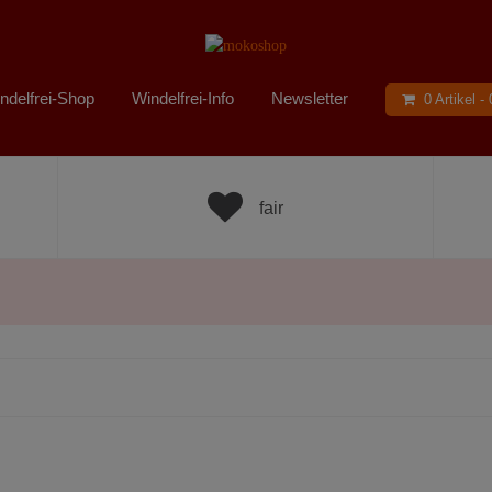
ndelfrei-Shop
Windelfrei-Info
Newsletter
0 Artikel -
fair