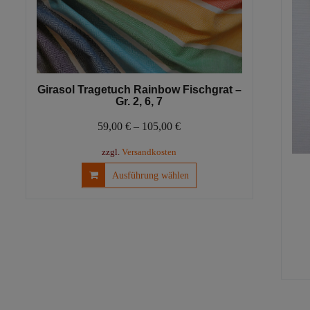
Girasol Tragetuch Rainbow Fischgrat –
Gr. 2, 6, 7
59,00
€
–
105,00
€
zzgl.
Versandkosten
Dieses
Ausführung wählen
Produkt
weist
mehrere
Varianten
auf.
Die
Optionen
können
auf