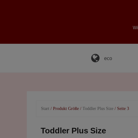
Skip
to
content
Wi
eco
Start
/ Produkt Größe /
Toddler Plus Size
/ Seite 3
Toddler Plus Size