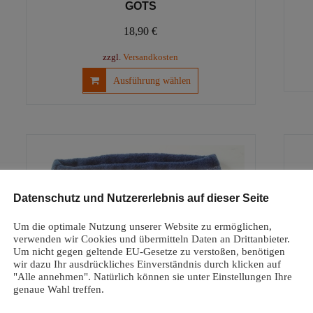
GOTS
18,90
€
zzgl.
Versandkosten
Dieses
Ausführung wählen
Produkt
weist
mehrere
Varianten
auf.
Die
Optionen
Datenschutz und Nutzererlebnis auf dieser Seite
können
auf
Um die optimale Nutzung unserer Website zu ermöglichen,
der
verwenden wir Cookies und übermitteln Daten an Drittanbieter.
Produktseite
Um nicht gegen geltende EU-Gesetze zu verstoßen, benötigen
gewählt
wir dazu Ihr ausdrückliches Einverständnis durch klicken auf
werden
"Alle annehmen". Natürlich können sie unter Einstellungen Ihre
genaue Wahl treffen.