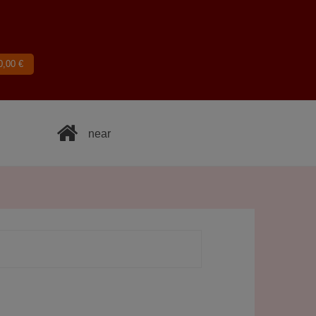
0,00
€
near