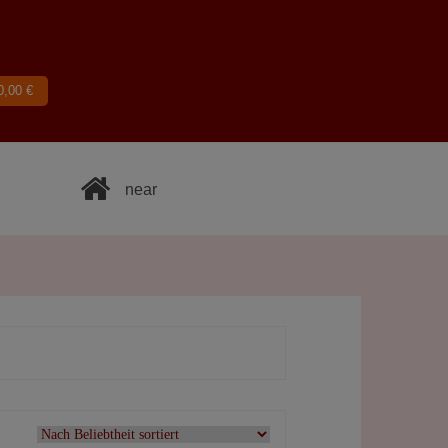
0,00
€
near