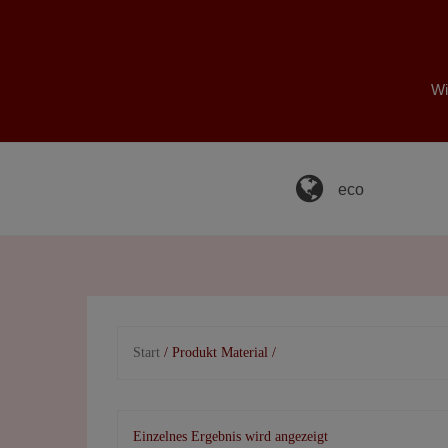
Skip
to
content
Wi
eco
Start
/ Produkt Material /
Einzelnes Ergebnis wird angezeigt