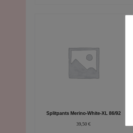
Splitpants Merino-White-XL 86/92
39,50
€