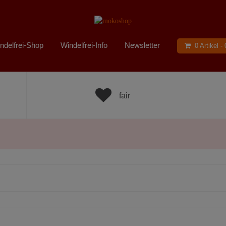
ndelfrei-Shop
Windelfrei-Info
Newsletter
0 Artikel -
fair