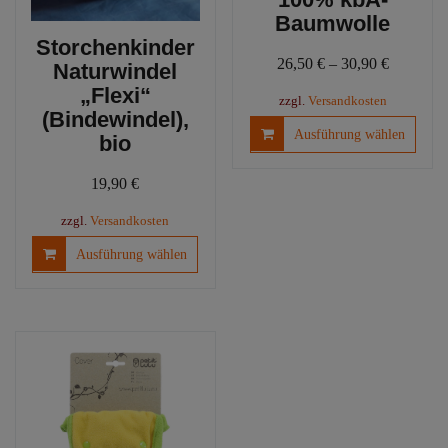
Baumwolle
Storchenkinder
26,50
€
–
30,90
€
Naturwindel
„Flexi“
zzgl.
Versandkosten
(Bindewindel),
Diese
Ausführung wählen
bio
Produ
weist
19,90
€
mehre
Varia
zzgl.
Versandkosten
auf.
Dieses
Ausführung wählen
Die
Produkt
Optio
weist
könn
mehrere
auf
Varianten
der
auf.
Produ
Die
gewäh
Optionen
werd
können
auf