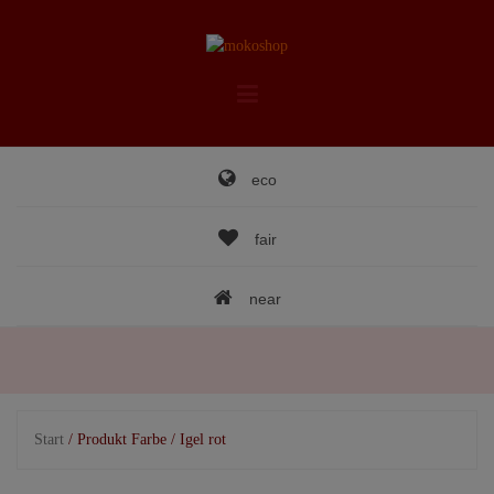
Skip
to
content
eco
fair
near
Start
/ Produkt Farbe / Igel rot