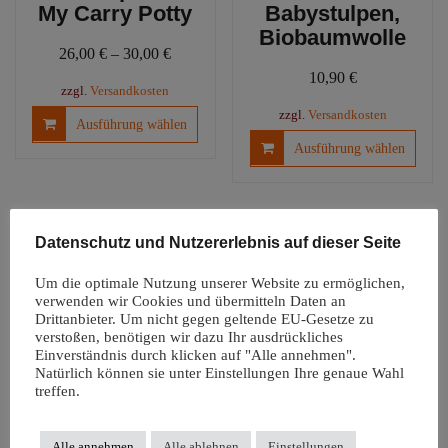
My Carry Potty
Babystulpen,
Biobaumwolle
26,00
€
–
30,00
€
10,90
€
zzgl.
Versandkosten
Dieses
zzgl.
Versandkosten
Ausführung wählen
Produkt
Diese
Ausführung wählen
weist
Produ
mehrere
weist
Varianten
mehre
auf.
Varia
Datenschutz und Nutzererlebnis auf dieser Seite
Die
auf.
Optionen
Die
Um die optimale Nutzung unserer Website zu ermöglichen,
können
Optio
verwenden wir Cookies und übermitteln Daten an
auf
könn
Drittanbieter. Um nicht gegen geltende EU-Gesetze zu
der
verstoßen, benötigen wir dazu Ihr ausdrückliches
auf
Einverständnis durch klicken auf "Alle annehmen".
Produktseite
der
Natürlich können sie unter Einstellungen Ihre genaue Wahl
Windelfreiunterl
gewählt
Produ
treffen.
age |
werden
gewäh
Autositzauflage
werd
Snappi
Alle annehmen
Alle ablehnen
Einstellungen