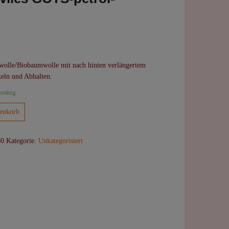
owolle/Biobaumwolle mit nach hinten verlängertem
keln und Abhalten.
rrätig
enkorb
80
Kategorie:
Unkategorisiert