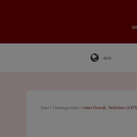
Skip
to
content
Wi
eco
Start
/
Unkategorisiert
/ iobio Overall, Wollvlies GOTS