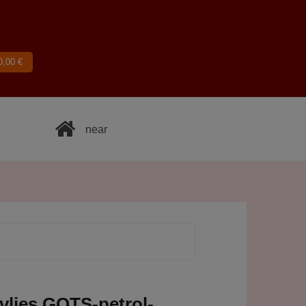
0,00
€
near
lvlies GOTS-petrol-