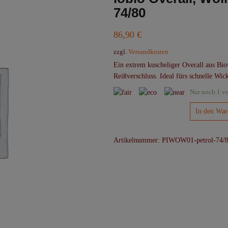
74/80
86,90
€
zzgl.
Versandkosten
Ein extrem kuscheliger Overall aus Bi
Reißverschluss. Ideal fürs schnelle Wic
Nur noch 1 vo
iobio
In den War
Overall,
Wollvlies
Artikelnummer:
PIWOW01-petrol-74/
GOTS-
petrol-
74/80
Menge