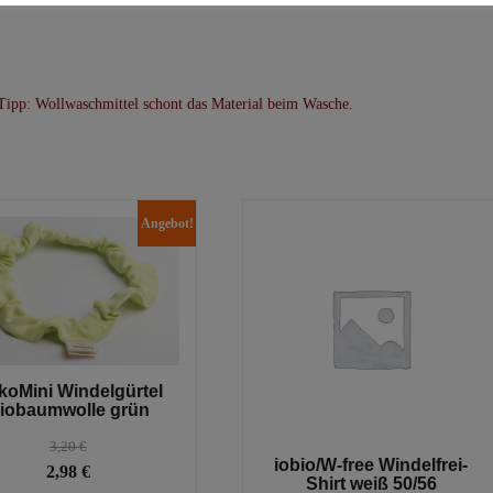
Tipp: Wollwaschmittel schont das Material beim Wasche.
Angebot!
oMini Windelgürtel
iobaumwolle grün
3,20
€
iobio/W-free Windelfrei-
Ursprünglicher
Aktueller
2,98
€
Shirt weiß 50/56