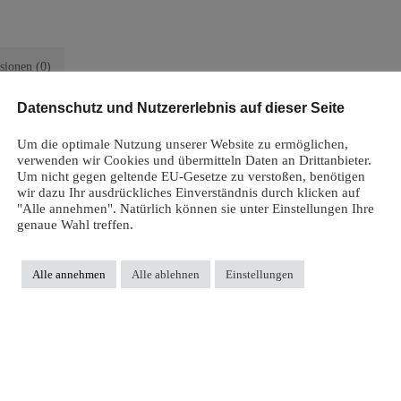
sionen (0)
Datenschutz und Nutzererlebnis auf dieser Seite
Um die optimale Nutzung unserer Website zu ermöglichen,
fekt für die kalte Jahreszeit
verwenden wir Cookies und übermitteln Daten an Drittanbieter.
Um nicht gegen geltende EU-Gesetze zu verstoßen, benötigen
al für die kalte Jahreszeit.
wir dazu Ihr ausdrückliches Einverständnis durch klicken auf
"Alle annehmen". Natürlich können sie unter Einstellungen Ihre
lierende Wirkung geschätzt. Der Wollvlies wird nach den GOTS-Richtlinien herg
genaue Wahl treffen.
antiert wird.
nfaches An- und Ausziehen des Overalls. Somit ist der Overall auch für windelf
Alle annehmen
Alle ablehnen
Einstellungen
 des Reißverschlusses ohne „zwicken“.
ert, für einen optimalen Schutz vor der Kälte sorgen Umschläge an den Bein