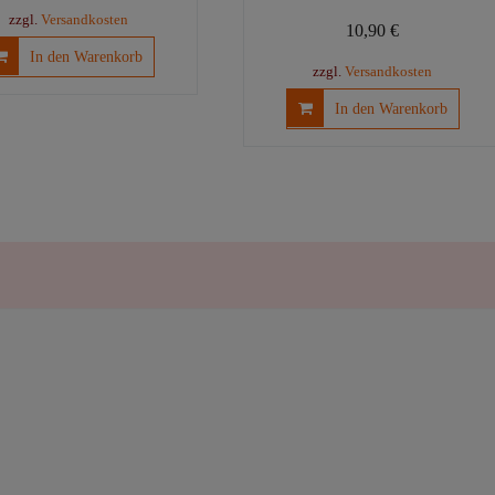
Preis
Preis
zzgl.
Versandkosten
10,90
€
war:
ist:
In den Warenkorb
3,20 €
2,98 €.
zzgl.
Versandkosten
In den Warenkorb