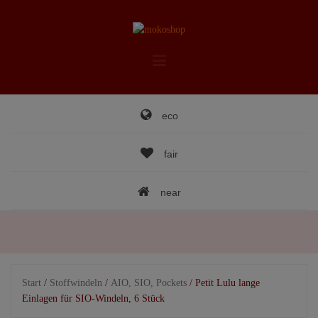
Skip
to
content
eco
fair
near
Start
/
Stoffwindeln
/
AIO, SIO, Pockets
/ Petit Lulu lange
Einlagen für SIO-Windeln, 6 Stück