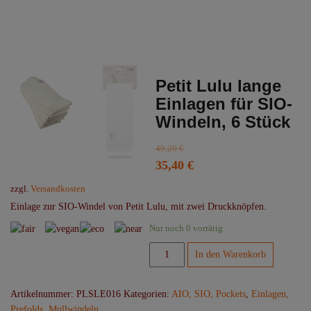
Petit Lulu lange
Einlagen für SIO-
Windeln, 6 Stück
49,20
€
Ursprünglicher
Aktueller
35,40
€
Preis
Preis
zzgl.
Versandkosten
war:
ist:
Einlage zur SIO-Windel von Petit Lulu, mit zwei Druckknöpfen.
49,20 €
35,40 €.
Nur noch 0 vorrätig
Petit
In den Warenkorb
Lulu
lange
Artikelnummer:
PLSLE016
Kategorien:
AIO, SIO, Pockets
,
Einlagen,
Einlagen
Prefolds, Mullwindeln
für