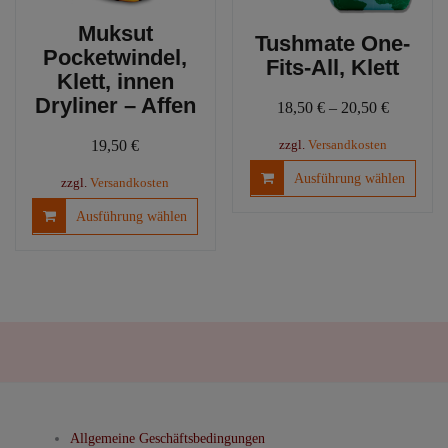
Muksut
Tushmate One-
Pocketwindel,
Fits-All, Klett
Klett, innen
Dryliner – Affen
18,50
€
–
20,50
€
19,50
€
zzgl.
Versandkosten
Diese
Ausführung wählen
zzgl.
Versandkosten
Produ
Dieses
weist
Ausführung wählen
Produkt
mehre
weist
Varia
mehrere
auf.
Varianten
Die
auf.
Optio
Die
könn
Optionen
auf
können
der
auf
Produ
der
gewäh
Allgemeine Geschäftsbedingungen