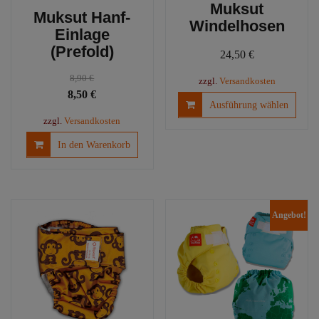
Muksut
Muksut Hanf-
Windelhosen
Einlage
(Prefold)
24,50
€
8,90
€
zzgl.
Versandkosten
Ursprünglicher
Aktueller
8,50
€
Diese
Ausführung wählen
Preis
Preis
Produ
zzgl.
Versandkosten
war:
ist:
weist
In den Warenkorb
mehre
8,90 €
8,50 €.
Varia
auf.
Die
Optio
Angebot!
könn
auf
der
Produ
gewäh
werd