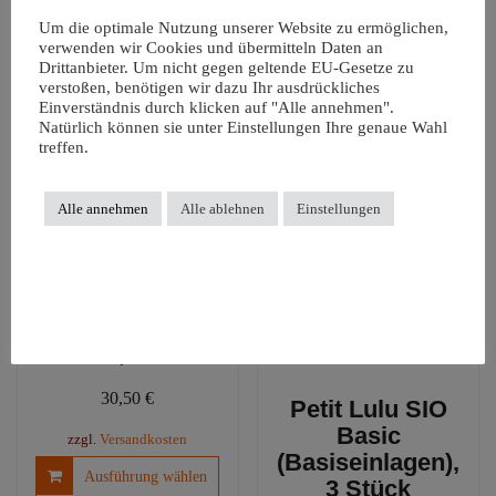
Schonstufe. Vor dem ersten Gebrauch waschen.
Um die optimale Nutzung unserer Website zu ermöglichen,
verwenden wir Cookies und übermitteln Daten an
Das könnte dir auch gefallen …
Drittanbieter. Um nicht gegen geltende EU-Gesetze zu
verstoßen, benötigen wir dazu Ihr ausdrückliches
Einverständnis durch klicken auf "Alle annehmen".
Angebot!
Natürlich können sie unter Einstellungen Ihre genaue Wahl
treffen.
Alle annehmen
Alle ablehnen
Einstellungen
Petit Lulu SIO
Complete, One
Size, Klett
30,50
€
Petit Lulu SIO
Basic
zzgl.
Versandkosten
(Basiseinlagen),
Dieses
Ausführung wählen
3 Stück
Produkt