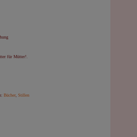
ehung
ter für Mütter!.
n:
Bücher
,
Stillen