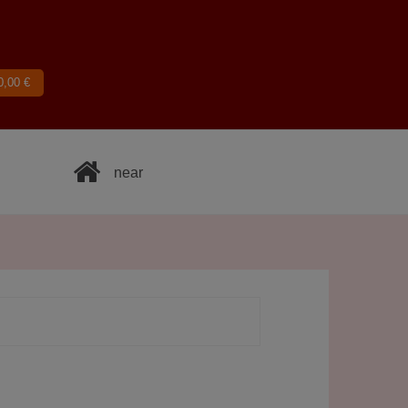
0,00
€
near