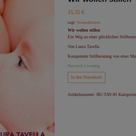
15,35
€
zzgl.
Versandkosten
Wir wollen stillen
Ein Weg zu einer glücklichen Stillbezi
Von Laura Tavella
Kompetente Stillberatung von einer Mut
Nur noch 1 vorrätig
Wir
In den Warenkorb
wollen
stillen
Artikelnummer:
BU-TAV-01
Kategorie
Menge