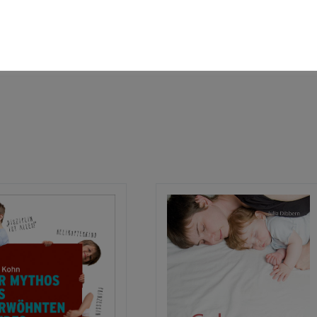
und wie Mütter lernen auf ihre Intuition vertrauen zu können.
nd ihrem positiven Erfahrungsweg, dass Stillen die schönste Sache der Welt is
ch Bedarf.