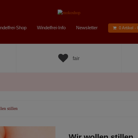
ndelfrei-Shop
Windelfrei-Info
Newsletter
0 Artikel -
fair
len stillen
Wir wollen stillen