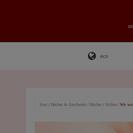
Skip
to
content
Wi
eco
Start
/
Bücher & Geschenke
/
Bücher
/
Stillen
/ Wir wol