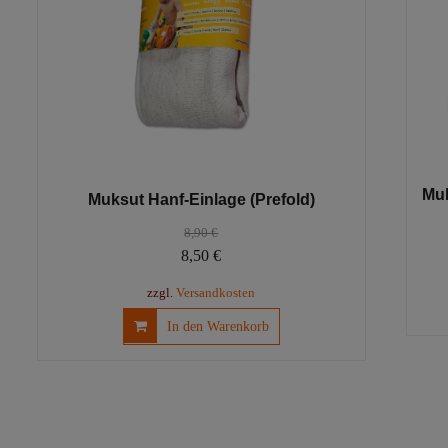
gewählt
werden
Muk
Muksut Hanf-Einlage (Prefold)
8,90
€
Ursprünglicher
Aktueller
8,50
€
Preis
Preis
zzgl.
Versandkosten
war:
ist:
In den Warenkorb
8,90 €
8,50 €.