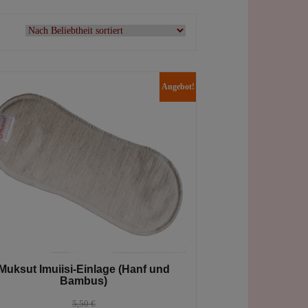
Angebot!
Muksut Imuiisi-Einlage (Hanf und
Bambus)
5,50
€