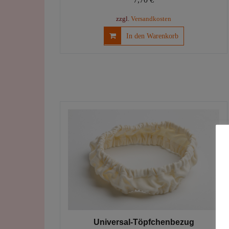
zzgl.
Versandkosten
In den Warenkorb
Universal-Töpfchenbezug