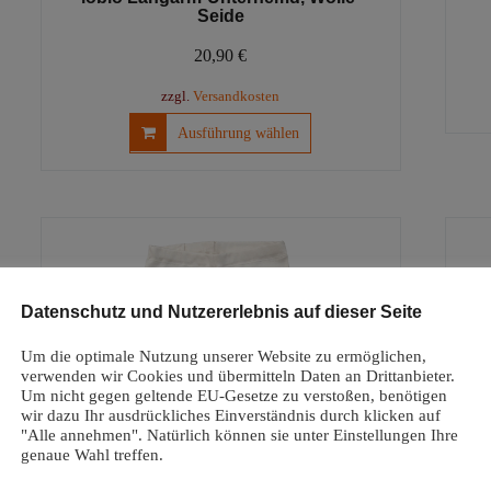
Seide
20,90
€
zzgl.
Versandkosten
Dieses
Ausführung wählen
Produkt
weist
mehrere
Varianten
auf.
Die
Optionen
Datenschutz und Nutzererlebnis auf dieser Seite
können
auf
Um die optimale Nutzung unserer Website zu ermöglichen,
der
verwenden wir Cookies und übermitteln Daten an Drittanbieter.
Produktseite
Um nicht gegen geltende EU-Gesetze zu verstoßen, benötigen
gewählt
wir dazu Ihr ausdrückliches Einverständnis durch klicken auf
"Alle annehmen". Natürlich können sie unter Einstellungen Ihre
werden
genaue Wahl treffen.