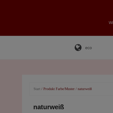
Skip
to
content
Wi
eco
Start
/ Produkt Farbe/Muster / naturweiß
naturweiß