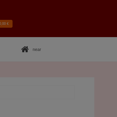
0,00
€
near