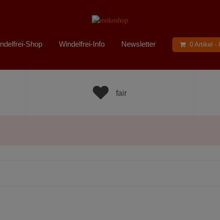
ndelfrei-Shop
Windelfrei-Info
Newsletter
0 Artikel -
fair