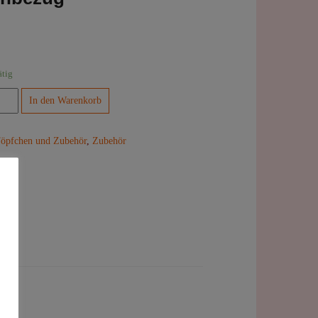
ätig
ersal-
In den Warenkorb
fchenbezug
ge
öpfchen und Zubehör
,
Zubehör