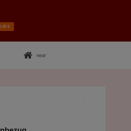
0,00
€
near
enbezug