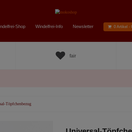
ndelfrei-Shop
Windelfrei-Info
Newsletter
0 Artikel -
fair
sal-Töpfchenbezug
Universal-Töpfch