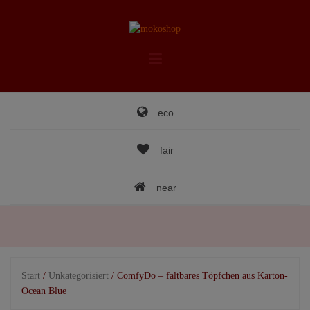
Skip
to
content
eco
fair
near
Start
/
Unkategorisiert
/ ComfyDo – faltbares Töpfchen aus Karton-
Ocean Blue