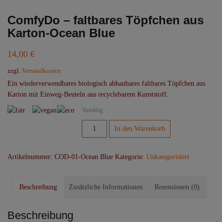
ComfyDo – faltbares Töpfchen aus
Karton-Ocean Blue
14,00
€
zzgl.
Versandkosten
Ein wiederverwendbares biologisch abbaubares faltbares Töpfchen aus
Karton mit Einweg-Beuteln aus recyclebarem Kunststoff.
Vorrätig
ComfyDo
In den Warenkorb
–
faltbares
Artikelnummer:
COD-01-Ocean Blue
Kategorie:
Unkategorisiert
Töpfchen
aus
Karton-
Beschreibung
Zusätzliche Informationen
Rezensionen (0)
Ocean
Blue
Menge
Beschreibung