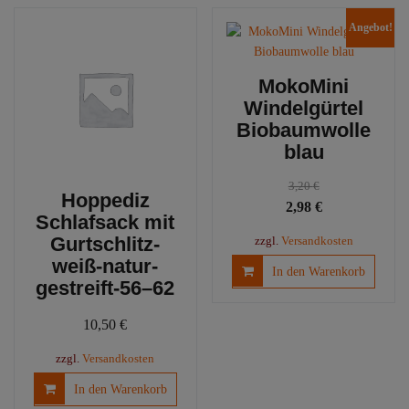
Angebot!
MokoMini
Windelgürtel
Biobaumwolle
blau
3,20
€
Hoppediz
Ursprünglicher
Aktueller
2,98
€
Schlafsack mit
Preis
Preis
Gurtschlitz-
zzgl.
Versandkosten
war:
ist:
weiß-natur-
In den Warenkorb
3,20 €
2,98 €.
gestreift-56–62
10,50
€
zzgl.
Versandkosten
In den Warenkorb