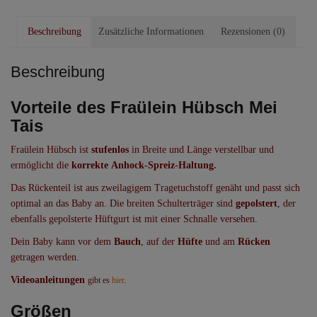
–
Bio
Beschreibung
Zusätzliche Informationen
Rezensionen (0)
Sterne
Grau-
Weiß,
Beschreibung
Toddlersize
Menge
Vorteile des Fraülein Hübsch Mei
Tais
Fraülein Hübsch ist
stufenlos
in Breite und Länge verstellbar und
ermöglicht die
korrekte Anhock-Spreiz-Haltung.
Das Rückenteil ist aus zweilagigem Tragetuchstoff genäht und passt sich
optimal an das Baby an. Die breiten Schulterträger sind
gepolstert
, der
ebenfalls gepolsterte Hüftgurt ist mit einer Schnalle versehen.
Dein Baby kann vor dem
Bauch
, auf der
Hüfte
und am
Rücken
getragen werden.
Videoanleitungen
gibt es
hier
.
Größen