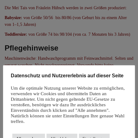
Die Mei Tais von Fräulein Hübsch werden in zwei Größen produziert:
Babysize:
von Größe 50/56 bis 80/86 (von Geburt bis zu einem Alter
von 1–1,5 Jahren)
Toddlersize:
von Größe 74 bis 98/104 (von ca. 7 Monaten bis 3 Jahren)
Pflegehinweise
Maschinenwäsche: Handwaschprogramm mit Feinwaschmittel. Selten und
separat waschen. Nicht trocknergeeignet. Verwende bitte keine
Bleichmittel. Den Steg auf die ganze Breite ausziehen, damit der
Datenschutz und Nutzererlebnis auf dieser Seite
Klettverschluss verdeckt ist. Bitte nicht über Klettverschlüsse, Gurtbänder
und Schnallen bügeln.
Um die optimale Nutzung unserer Website zu ermöglichen,
verwenden wir Cookies und übermitteln Daten an
Drittanbieter. Um nicht gegen geltende EU-Gesetze zu
Das könnte dir auch gefallen …
verstoßen, benötigen wir dazu Ihr ausdrückliches
Einverständnis durch klicken auf "Alle annehmen".
Angebot!
Natürlich können sie unter Einstellungen Ihre genaue Wahl
treffen.