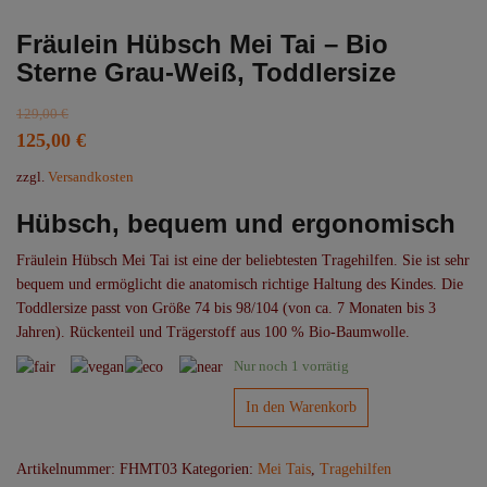
Fräulein Hübsch Mei Tai – Bio
Sterne Grau-Weiß, Toddlersize
129,00
€
Ursprünglicher
Aktueller
125,00
€
Preis
Preis
zzgl.
Versandkosten
war:
ist:
Hübsch, bequem und ergonomisch
129,00 €
125,00 €.
Fräulein Hübsch Mei Tai ist eine der beliebtesten Tragehilfen. Sie ist sehr
bequem und ermöglicht die anatomisch richtige Haltung des Kindes. Die
Toddlersize passt von Größe 74 bis 98/104 (von ca. 7 Monaten bis 3
Jahren).
Rückenteil und Trägerstoff aus 100 % Bio-Baumwolle.
Nur noch 1 vorrätig
Fräulein
In den Warenkorb
Hübsch
Mei
Artikelnummer:
FHMT03
Kategorien:
Mei Tais
,
Tragehilfen
Tai