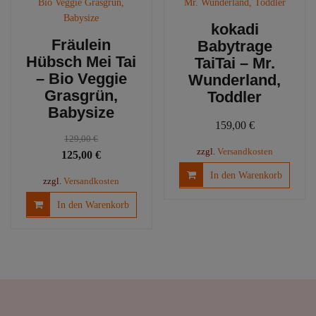
kokadi
Fräulein
Babytrage
Hübsch Mei Tai
TaiTai – Mr.
– Bio Veggie
Wunderland,
Grasgrün,
Toddler
Babysize
159,00
€
129,00
€
zzgl.
Versandkosten
Ursprünglicher
Aktueller
125,00
€
Preis
Preis
In den Warenkorb
zzgl.
Versandkosten
war:
ist:
In den Warenkorb
129,00 €
125,00 €.