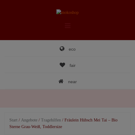
Skip
to
content
eco
fair
near
Start
/
Angebote
/
Tragehilfen
/ Fräulein Hübsch Mei Tai – Bio
Sterne Grau-Weiß, Toddlersize