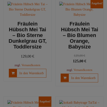
Angebot!
Fräulein
Fräulein
Hübsch Mei Tai
Hübsch Mei Tai
– Bio Sterne
– Bio Blumen
Dunkelgrau GT,
Orange,
Toddlersize
Babysize
129,00
€
129,00
€
Ursprünglicher
Aktueller
125,00
€
zzgl.
Versandkosten
Preis
Preis
zzgl.
Versandkosten
war:
ist:
In den Warenkorb
In den Warenkorb
129,00 €
125,00 €.
Angebot!