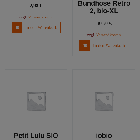
Bundhose Retro
Ursprünglicher
Aktueller
2,98
€
2, bio-XL
Preis
Preis
zzgl.
Versandkosten
war:
ist:
30,50
€
In den Warenkorb
3,20 €
2,98 €.
zzgl.
Versandkosten
In den Warenkorb
Petit Lulu SIO
iobio