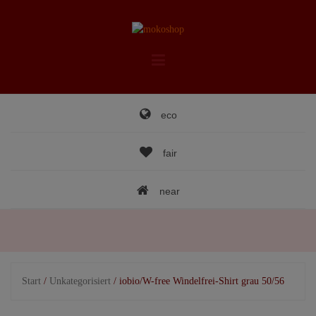
Skip
to
content
eco
fair
near
Start
/
Unkategorisiert
/ iobio/W-free Windelfrei-Shirt grau 50/56