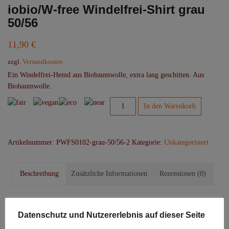
iobio/W-free Windelfrei-Shirt grau
50/56
11,90
€
zzgl.
Versandkosten
Ein Windelfrei-Hemd aus Biobaumwolle, extra lang geschitten. Aus
Biobaumwolle.
iobio/W-
In den Warenkorb
free
Windelfrei-
Shirt
Artikelnummer:
PWFS0102-grau-50/56-2
Kategorie:
Unkategorisiert
grau
50/56
Menge
Beschreibung
Zusätzliche Informationen
Rezensionen (0)
Beschreibung
Datenschutz und Nutzererlebnis auf dieser Seite
Das Windelfrei-Hemd von W-free