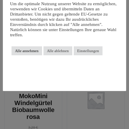
Um die optimale Nutzung unserer Website zu ermöglichen,
(Popolini)
verwenden wir Cookies und übermitteln Daten an
Drittanbieter. Um nicht gegen geltende EU-Gesetze zu
Unterhemd für windelfreie Babys. Extra lang geschnitten. Mit
verstoßen, benötigen wir dazu Ihr ausdrückliches
Komfortbund an der Hüfte um ein Verrutschen zu verhindern.
Einverständnis durch klicken auf "Alle annehmen".
Natürlich können sie unter Einstellungen Ihre genaue Wahl
Pflegeanleitung
treffen.
Waschbar bei 40 Grad.
Alle annehmen
Alle ablehnen
Einstellungen
Ähnliche Produkte
Angebot!
MokoMini
Windelgürtel
Biobaumwolle
rosa
3,20
€