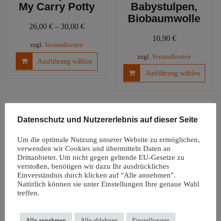
My Carry Potty
Babystulpen,
Biobaumwolle
26,00
€
–
30,00
€
10,90
€
zzgl.
Versandkosten
Dieses
zzgl.
Versandkosten
Ausführung wählen
Produkt
Diese
Ausführung wählen
weist
Produ
mehrere
weist
Varianten
mehre
auf.
Varia
Datenschutz und Nutzererlebnis auf dieser Seite
Die
auf.
Optionen
Die
Um die optimale Nutzung unserer Website zu ermöglichen,
können
Optio
verwenden wir Cookies und übermitteln Daten an
auf
könn
Drittanbieter. Um nicht gegen geltende EU-Gesetze zu
der
verstoßen, benötigen wir dazu Ihr ausdrückliches
auf
Einverständnis durch klicken auf "Alle annehmen".
Produktseite
der
Natürlich können sie unter Einstellungen Ihre genaue Wahl
Windelfreiunterl
gewählt
Produ
treffen.
age |
werden
gewäh
Autositzauflage
werd
Snappi
Alle annehmen
Alle ablehnen
Einstellungen