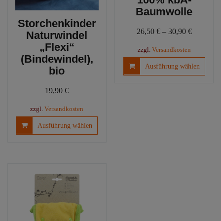
Baumwolle
Storchenkinder
26,50
€
–
30,90
€
Naturwindel
„Flexi“
zzgl.
Versandkosten
(Bindewindel),
Diese
Ausführung wählen
bio
Produ
weist
19,90
€
mehre
Varia
zzgl.
Versandkosten
auf.
Dieses
Ausführung wählen
Die
Produkt
Optio
weist
könn
mehrere
auf
Varianten
der
auf.
Produ
Die
gewäh
Optionen
werd
können
auf